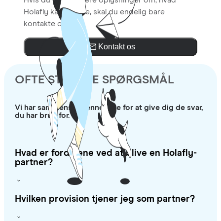
Hvis du vil have flere oplysninger om, hvad
Holafly kan tilbyde, skal du endelig bare
kontakte os.
Kontakt os
OFTE STILLEDE SPØRGSMÅL
Vi har sammensat denne liste for at give dig de svar,
du har brug for.
Hvad er fordelene ved at blive en Holafly-
partner?
Hvilken provision tjener jeg som partner?