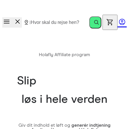
Nyhed!
Dit Holafly eSIM får nu 1 GB ekstra hver måned uden
omkostninger, når dit abonnement udløber.
Holafly Affiliate program
Slip
din kreativitet
løs i hele verden
Giv dit indhold et løft og
generér indtjening