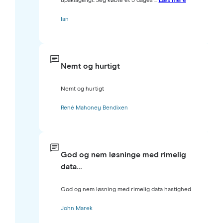
upåklageligt. Jeg købte et 3 dages ...
Læs mere
Ian
Nemt og hurtigt
Nemt og hurtigt
René Mahoney Bendixen
God og nem løsninge med rimelig
data…
God og nem løsning med rimelig data hastighed
John Marek