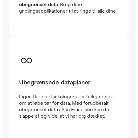
ubegrænset data
. Brug dine
yndlingsapplikationer til at ringe til alle dine
kontakter, såsom WhatsApp eller iMessage,
uden begrænsninger. Du kan beholde dit
sædvanlige lokale SIM-kort til at modtage
vigtige SMS’er og opkald. Dette eSIM til San
Francisco bruger CARRIER-netværket, et af
de hurtigste i landet. Rejse eSIM’er er meget
nemme at konfigurere: Du vil straks
modtage en QR-kode i din e-mail. Scan den
med din mobil, og i løbet af få minutter har
du allerede
højhastigheds-internet
i San
Ubegrænsede dataplaner
Francisco. Det er alt.
Ingen flere optankninger eller bekymringer
om at løbe tør for data. Med forudbetalt
ubegrænset data i San Francisco kan du
slappe af og vide, at vi har dig dækket.