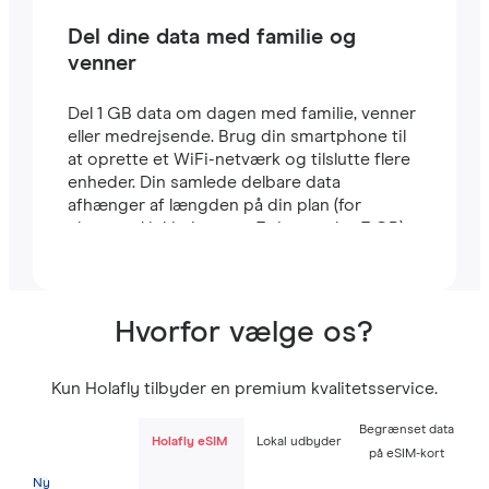
Del dine data med familie og
venner
Del 1 GB data om dagen med familie, venner
eller medrejsende. Brug din smartphone til
at oprette et WiFi-netværk og tilslutte flere
enheder. Din samlede delbare data
afhænger af længden på din plan (for
eksempel inkluderer en 7-dages plan 7 GB).
Hvorfor vælge os?
Kun Holafly tilbyder en premium kvalitetsservice.
Begrænset data
Holafly eSIM
Lokal udbyder
på eSIM-kort
Ny