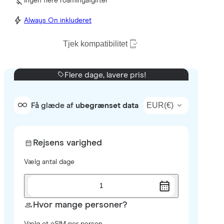
Ingen flere roamingafgifter
Always On inkluderet
Tjek kompatibilitet
Flere dage, lavere pris!
EUR
(
€
)
Få glæde af
ubegrænset data
Rejsens varighed
Vælg antal dage
1
Hvor mange personer?
Vælg et eSIM per person