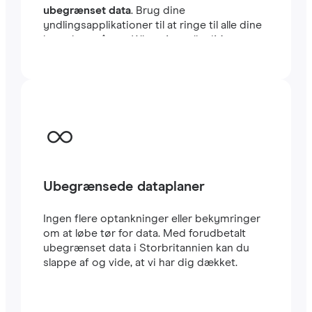
ubegrænset data
. Brug dine
yndlingsapplikationer til at ringe til alle dine
kontakter, såsom WhatsApp eller iMessage,
uden begrænsninger. Du kan beholde dit
sædvanlige lokale SIM-kort til at modtage
vigtige SMS’er og opkald. Dette eSIM til
Storbritannien bruger CARRIER-netværket,
et af de hurtigste i landet. Rejse eSIM’er er
meget nemme at konfigurere: Du vil straks
modtage en QR-kode i din e-mail. Scan den
med din mobil, og i løbet af få minutter har
du allerede
højhastigheds-internet
i
Ubegrænsede dataplaner
Storbritannien. Det er alt.
Ingen flere optankninger eller bekymringer
om at løbe tør for data. Med forudbetalt
ubegrænset data i Storbritannien kan du
slappe af og vide, at vi har dig dækket.