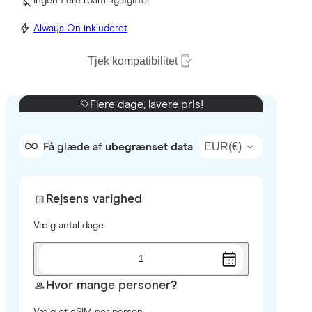
Ingen flere roamingafgifter
Always On inkluderet
Tjek kompatibilitet
Flere dage, lavere pris!
EUR
(
€
)
Få glæde af
ubegrænset data
Rejsens varighed
Vælg antal dage
1
Hvor mange personer?
Vælg et eSIM per person