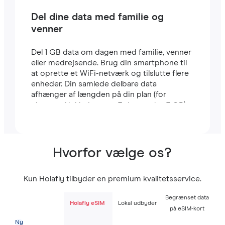
Del dine data med familie og
venner
Del 1 GB data om dagen med familie, venner
eller medrejsende. Brug din smartphone til
at oprette et WiFi-netværk og tilslutte flere
enheder. Din samlede delbare data
afhænger af længden på din plan (for
eksempel inkluderer en 7-dages plan 7 GB).
Hvorfor vælge os?
Kun Holafly tilbyder en premium kvalitetsservice.
Begrænset data
Holafly eSIM
Lokal udbyder
på eSIM-kort
Ny