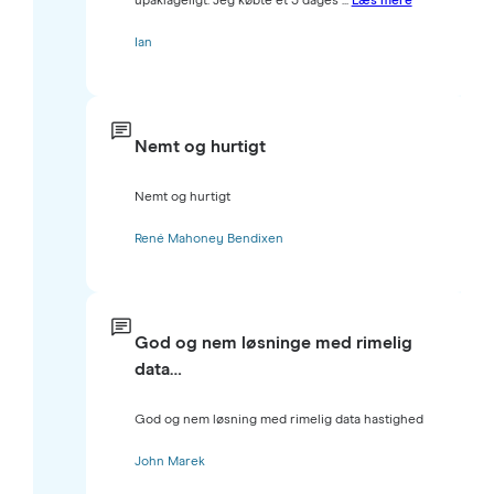
upåklageligt. Jeg købte et 3 dages ...
Læs mere
Ian
Nemt og hurtigt
Nemt og hurtigt
René Mahoney Bendixen
God og nem løsninge med rimelig
data…
God og nem løsning med rimelig data hastighed
John Marek