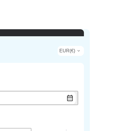
EUR
(
€
)