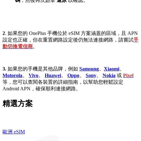
碼
，然後再次點擊
還原
以確認。
2
. 如果您的 OnePlus 手機位於 eSIM 方案涵蓋的區域，且 APN
設定也正確，但在重置網路設定後仍無法連接網路，請嘗試
手
動切換電信商
。
3.
如果您的手機是其他品牌，例如
Samsung
、
Xiaomi
、
Motorola
、
Vivo
、
Huawei
、
Oppo
、
Sony
、
Nokia
或
Pixel
等，您可以查閱各裝置的詳細指南，以幫助您輕鬆設定
Android APN，確保順利連接網路。
精選方案
歐洲 eSIM