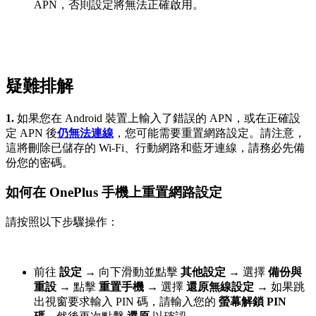
APN，否則設定將無法正確啟用。
疑難排解
1.
如果您在 Android 裝置上輸入了錯誤的 APN，或在正確設
定 APN 後
仍無法連線
，您可能需要重置網路設定。請注意，
這將刪除已儲存的 Wi-Fi、行動網路和藍牙連線，請務必先備
份您的密碼。
如何在 OnePlus 手機上重置網路設定
請按照以下步驟操作：
前往
設定
→
向下滑動並點擊
其他設定
→
選擇
備份與
重設
→
點擊
重置手機
→
選擇
還原無線設定
→
如果跳
出視窗要求輸入 PIN 碼，請輸入您的
螢幕解鎖 PIN