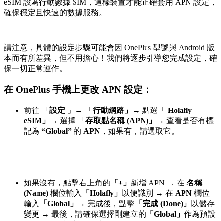
eSIM 設為行動數據 SIM，這樣裝置才能正確套用 APN 設定，
確保穩定且快速的數據服務。
請注意，具體的設定步驟可能會因 OnePlus 型號與 Android 版
本而有所差異，但不用擔心！我們將逐步引導您完成設定，確
保一切正常運作。
在 OnePlus 手機上更改 APN 設定：
前往 「
設定
」
→
「
行動網路」→
點選「
Holafly
eSIM」→
選擇 「
存取點名稱 (APN)」→
查看是否有標
記為
“Global”
的
APN
，如果有，請選取它。
如果沒有，點擊右上角的
「+」
新增 APN
→
在
名稱
(Name)
欄位輸入
「Holafly」
以便識別
→
在
APN
欄位
輸入
「Global」→
完成後，點擊
「完成 (Done)」
以儲存
變更
→
最後，請確保選擇剛建立的
「Global」
作為預設