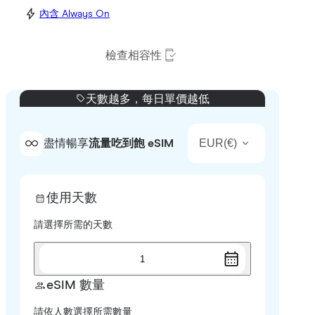
內含 Always On
檢查相容性
天數越多，每日單價越低
EUR
(
€
)
盡情暢享
流量吃到飽 eSIM
使用天數
請選擇所需的天數
1
eSIM 數量
請依人數選擇所需數量