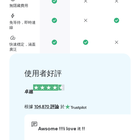
無隱藏費用
免等待，即時連
線
快速穩定，涵蓋
廣泛
使用者好評
卓越
根據
104,870 評論
於
Awsome !!!i love it !!