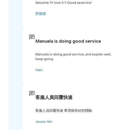
Awsome !!!i love it !! Good severice!
郭懿德
Manuela is doing good service
Manuela is doing good service, and explain well,
keep going
Habi
客服人員回覆快速
客服人員回覆快速 希望能有好的體驗
Jessie Yeh