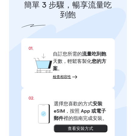
簡單 3 步驟，暢享流量吃
到飽
01.
自訂您所需的
流量吃到飽
天數，輕鬆客製化
您的方
案
。
檢查相容性
02.
選擇您喜歡的方式
安裝
eSIM
，按照
App 或電子
郵件
裡的指南完成安裝。
查看安裝方式