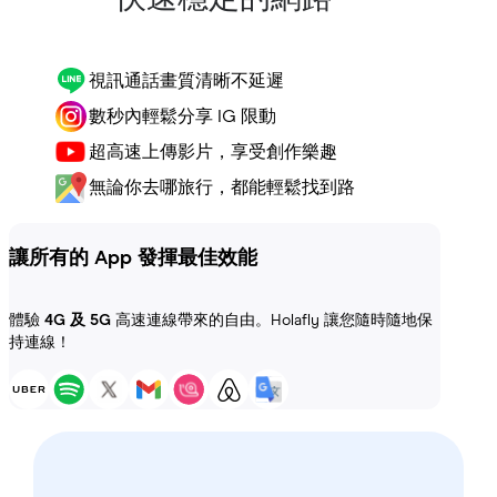
視訊通話畫質清晰不延遲
數秒內輕鬆分享 IG 限動
超高速上傳影片，享受創作樂趣
無論你去哪旅行，都能輕鬆找到路
讓所有的 App 發揮最佳效能
體驗
4G 及 5G
高速連線帶來的自由。Holafly 讓您隨時隨地保
持連線！