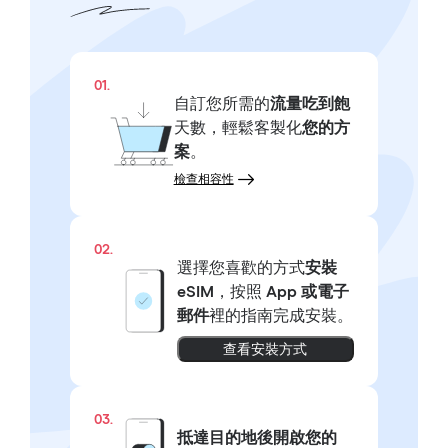
01.
自訂您所需的
流量吃到飽
天數，輕鬆客製化
您的方
案
。
檢查相容性
02.
選擇您喜歡的方式
安裝
eSIM
，按照
App 或電子
郵件
裡的指南完成安裝。
查看安裝方式
03.
抵達目的地後開啟您的