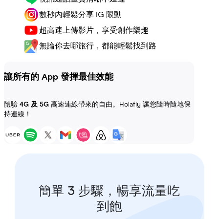
數秒內輕鬆分享 IG 限動
超高速上傳影片，享受創作樂趣
無論你去哪旅行，都能輕鬆找到路
讓所有的 App 發揮最佳效能
體驗
4G 及 5G
高速連線帶來的自由。Holafly 讓您隨時隨地保
持連線！
簡單 3 步驟，暢享流量吃
到飽