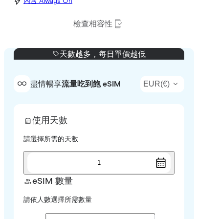
內含 Always On
檢查相容性
天數越多，每日單價越低
EUR
(
€
)
盡情暢享
流量吃到飽 eSIM
使用天數
請選擇所需的天數
1
eSIM 數量
請依人數選擇所需數量