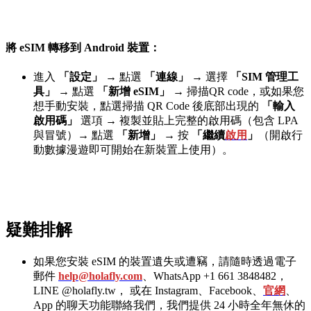
將 eSIM 轉移到 Android 裝置：
進入
「設定」
→
點選
「連線」
→
選擇
「SIM 管理工
具」
→
點選
「新增 eSIM」
→
掃描QR code，或如果您
想手動安裝，點選掃描 QR Code 後底部出現的
「輸入
啟用碼」
選項
→
複製並貼上完整的啟用碼（包含 LPA
與冒號）
→
點選
「新增」
→
按
「繼續
啟用
」
（開啟行
動數據漫遊即可開始在新裝置上使用）。
疑難排解
如果您安裝 eSIM 的裝置遺失或遭竊，請隨時透過電子
郵件
help@holafly.com
、WhatsApp +1 661 3848482，
LINE @holafly.tw， 或在 Instagram、Facebook、
官網
、
App 的聊天功能聯絡我們，我們提供 24 小時全年無休的