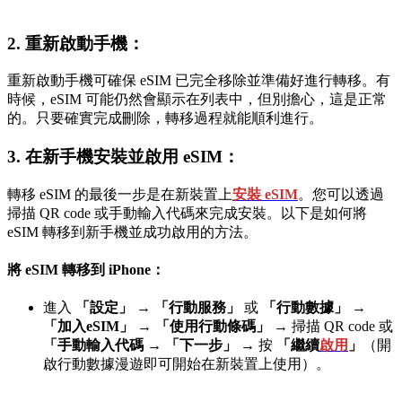
2.
重新啟動手機：
重新啟動手機可確保 eSIM 已完全移除並準備好進行轉移。有
時候，eSIM 可能仍然會顯示在列表中，但別擔心，這是正常
的。只要確實完成刪除，轉移過程就能順利進行。
3. 在新手機安裝並啟用 eSIM：
轉移 eSIM 的最後一步是在新裝置上
安裝 eSIM
。您可以透過
掃描 QR code 或手動輸入代碼來完成安裝。以下是如何將
eSIM 轉移到新手機並成功啟用的方法。
將 eSIM 轉移到 iPhone：
進入
「設定」
→
「行動服務」
或
「行動數據」
→
「加入eSIM」
→
「使用行動條碼」
→
掃描 QR code 或
「手動輸入代碼
→
「下一步」
→
按
「繼續
啟用
」
（開
啟行動數據漫遊即可開始在新裝置上使用）。