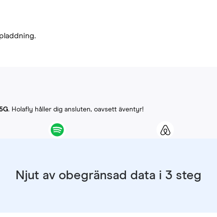
pladdning.
-5G
. Holafly håller dig ansluten, oavsett äventyr!
Njut av obegränsad data i 3 steg