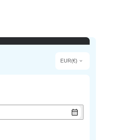
EUR
(
€
)