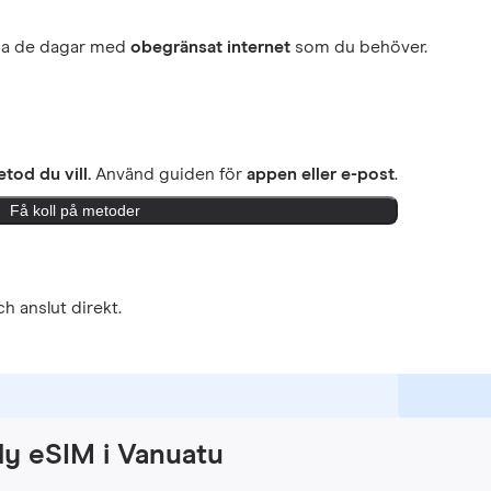
ja de dagar med
obegränsat internet
som du behöver.
tod du vill.
Använd guiden för
appen eller e-post
.
Få koll på metoder
h anslut direkt.
ly eSIM i Vanuatu