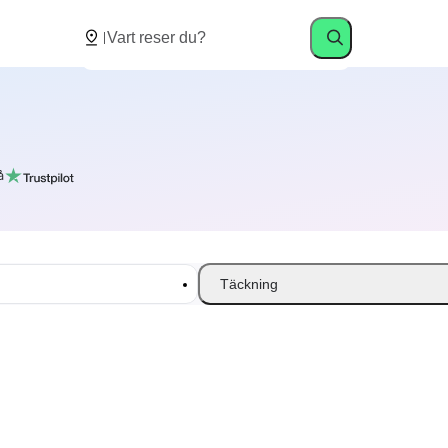
å
Täckning