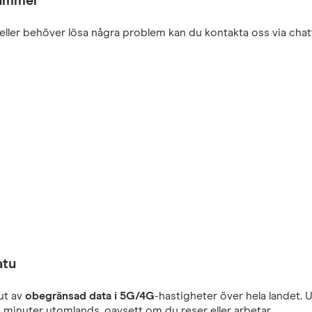
nummer
eller behöver lösa några problem kan du kontakta oss via chatt
atu
ut av
obegränsad data i 5G/4G
-hastigheter över hela landet.
 minuter utomlands, oavsett om du reser eller arbetar.