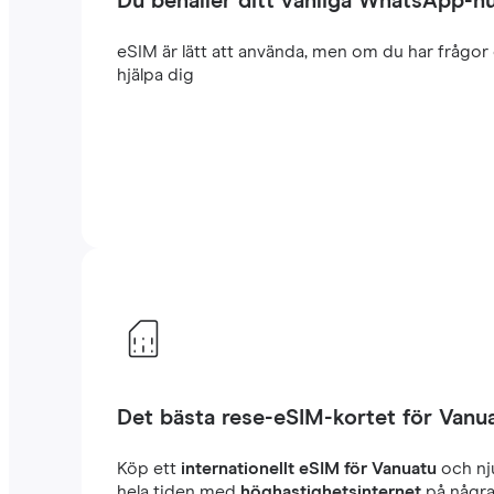
Du behåller ditt vanliga WhatsApp-
eSIM är lätt att använda, men om du har frågor 
hjälpa dig
Det bästa rese-eSIM-kortet för Vanu
Köp ett
internationellt eSIM för Vanuatu
och nj
hela tiden med
höghastighetsinternet
på några