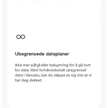
minutter i utlandet, enten du reiser eller
jobber.
Ubegrensede dataplaner
Ikke mer påfyll eller bekymring for å gå tom
for data. Med forhåndsbetalt ubegrenset
data i Vanuatu, kan du slappe av og vite at vi
har deg dekket.