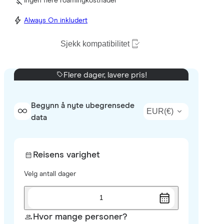
Ingen flere roamingkostnader
Always On inkludert
Sjekk kompatibilitet
Flere dager, lavere pris!
Begynn å nyte ubegrensede
EUR
(
€
)
data
Reisens varighet
Velg antall dager
1
Hvor mange personer?