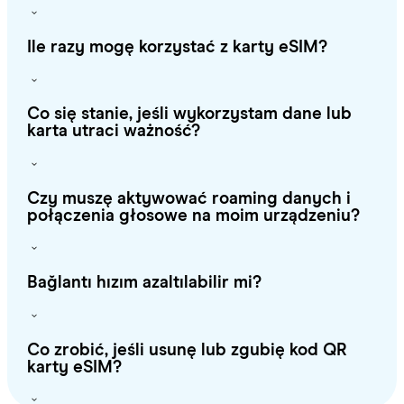
Ile razy mogę korzystać z karty eSIM?
Co się stanie, jeśli wykorzystam dane lub
karta utraci ważność?
Czy muszę aktywować roaming danych i
połączenia głosowe na moim urządzeniu?
Bağlantı hızım azaltılabilir mi?
Co zrobić, jeśli usunę lub zgubię kod QR
karty eSIM?