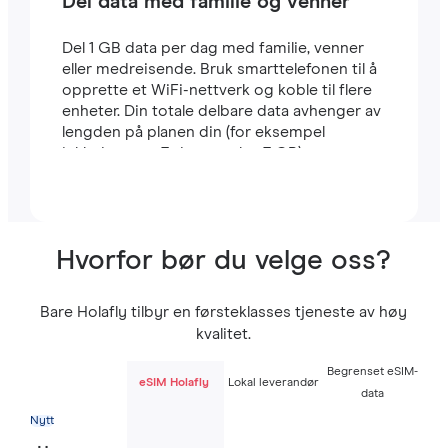
Del data med familie og venner
Del 1 GB data per dag med familie, venner
eller medreisende. Bruk smarttelefonen til å
opprette et WiFi-nettverk og koble til flere
enheter. Din totale delbare data avhenger av
lengden på planen din (for eksempel
inkluderer en 7-dagers plan 7 GB).
Hvorfor bør du velge oss?
Bare Holafly tilbyr en førsteklasses tjeneste av høy
kvalitet.
Begrenset eSIM-
eSIM Holafly
Lokal leverandør
data
Nytt