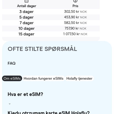
Antall dager
Pris
3 dager
302,50 kr
NOK
5 dager
453,90 kr
NOK
7 dager
582,50 kr
NOK
10 dager
757,90 kr
NOK
15 dager
1 077,50 kr
NOK
OFTE STILTE SPØRSMÅL
FAQ
Om eSIMs
Hvordan fungerer eSIMs
Holafly tjenester
Hva er et eSIM?
Kiedy otrzymam kartę eSIM Holafly?