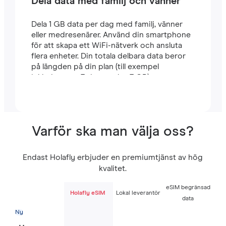
Dela data med familj och vänner
Dela 1 GB data per dag med familj, vänner
eller medresenärer. Använd din smartphone
för att skapa ett WiFi-nätverk och ansluta
flera enheter. Din totala delbara data beror
på längden på din plan (till exempel
inkluderar en 7-dagarsplan 7 GB).
Varför ska man välja oss?
Endast Holafly erbjuder en premiumtjänst av hög
kvalitet.
eSIM begränsad
Holafly eSIM
Lokal leverantör
data
Ny