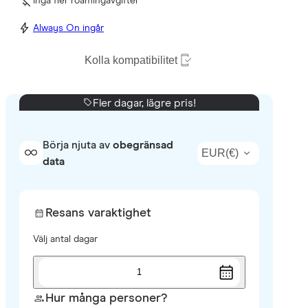
Inga fler roamingavgifter
Always On ingår
Kolla kompatibilitet
Fler dagar, lägre pris!
Börja njuta av
obegränsad
EUR
(
€
)
data
Resans varaktighet
Välj antal dagar
1
Hur många personer?