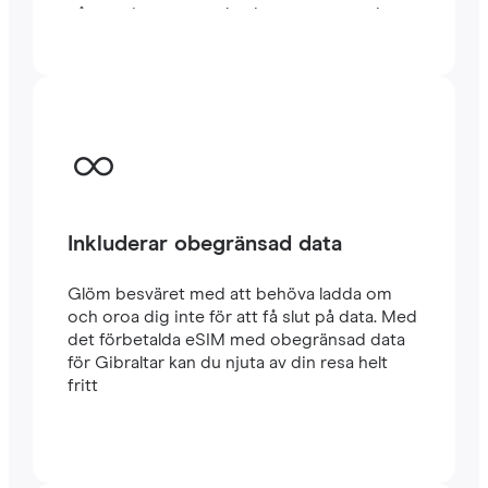
några minuter utomlands, oavsett om du
reser eller arbetar.
Inkluderar obegränsad data
Glöm besväret med att behöva ladda om
och oroa dig inte för att få slut på data. Med
det förbetalda eSIM med obegränsad data
för Gibraltar kan du njuta av din resa helt
fritt