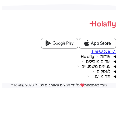
ת Holafly
דים מובילים
יינים משפטיים
סקים
ומי עניין
נוצר באמצעות
על ידי אנשים שאוהבים לטייל. Holafly 2026
®