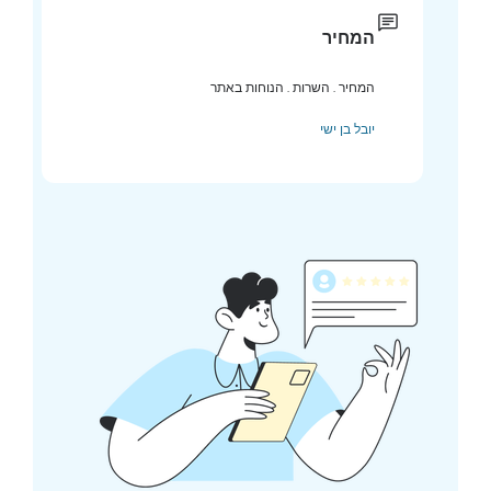
המחיר
המחיר . השרות . הנוחות באתר
יובל בן ישי