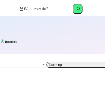
å
Täckning