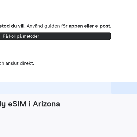
tod du vill.
Använd guiden för
appen eller e-post
.
Få koll på metoder
h anslut direkt.
ly eSIM i Arizona