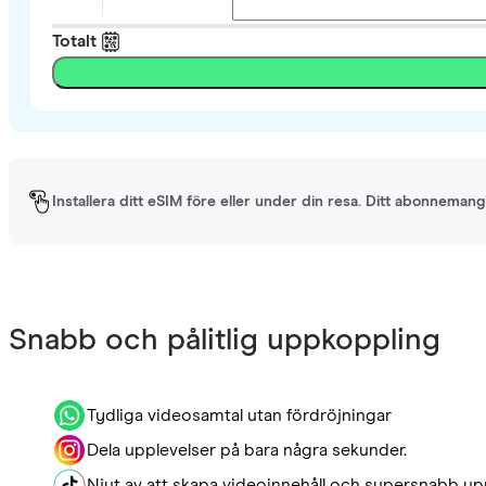
Totalt
Installera ditt eSIM före eller under din resa. Ditt abonnemang 
Snabb och pålitlig uppkoppling
Tydliga videosamtal utan fördröjningar
Dela upplevelser på bara några sekunder.
Njut av att skapa videoinnehåll och supersnabb up