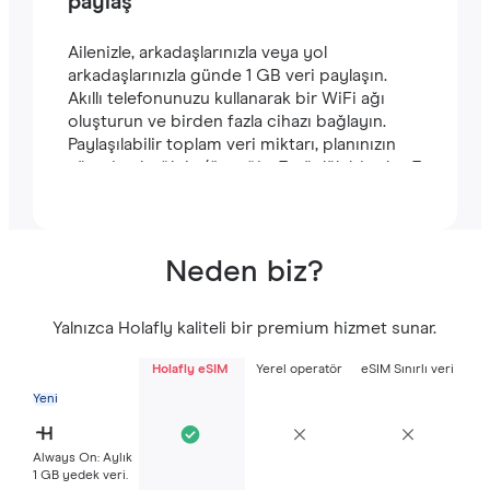
paylaş
Ailenizle, arkadaşlarınızla veya yol
arkadaşlarınızla günde 1 GB veri paylaşın.
Akıllı telefonunuzu kullanarak bir WiFi ağı
oluşturun ve birden fazla cihazı bağlayın.
Paylaşılabilir toplam veri miktarı, planınızın
süresine bağlıdır (örneğin, 7 günlük bir plan 7
GB içerir).
Neden biz?
Yalnızca Holafly kaliteli bir premium hizmet sunar.
Holafly eSIM
Yerel operatör
eSIM Sınırlı veri
Yeni
Always On: Aylık
1 GB yedek veri.