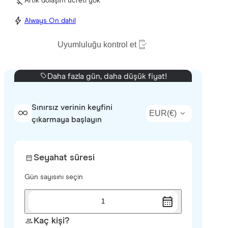
Artık dolaşım ücreti yok
Always On dahil
Uyumluluğu kontrol et
Daha fazla gün, daha düşük fiyat!
Sınırsız verinin keyfini
EUR
(
€
)
çıkarmaya başlayın
Seyahat süresi
Gün sayısını seçin
1
Kaç kişi?