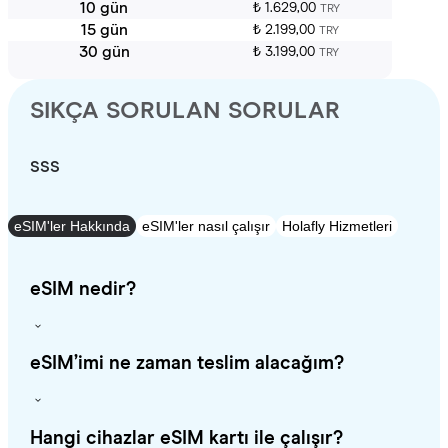
10 gün
₺ 1.629,00
TRY
15 gün
₺ 2.199,00
TRY
30 gün
₺ 3.199,00
TRY
SIKÇA SORULAN SORULAR
SSS
eSIM'ler Hakkında
eSIM'ler nasıl çalışır
Holafly Hizmetleri
eSIM nedir?
eSIM’imi ne zaman teslim alacağım?
Hangi cihazlar eSIM kartı ile çalışır?