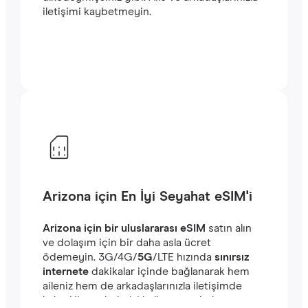
iletişimi kaybetmeyin.
Arizona için En İyi Seyahat eSIM'i
Arizona için bir uluslararası eSIM
satın alın
ve dolaşım için bir daha asla ücret
ödemeyin. ‎3G/4G/
5G
/LTE hızında
sınırsız
internete
dakikalar içinde bağlanarak hem
aileniz hem de arkadaşlarınızla iletişimde
kalın. Hizmetlerimizi kullanmaya kolayca