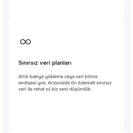
başlayabilirsiniz. Satın alma işlemini
tamamladığınızda e-posta adresinize
gönderilecek olan QR kodunu akıllı
telefonunuzun kamerasıyla tarayarak Arizona
seyahatinizde
hızlı ve istikrarlı bir internet
bağlantısının keyfini çıkarabilirsiniz.‎
Sınırsız veri planları
Artık bakiye yükleme veya veri bitme
endişesi yok. Arizona'de ön ödemeli sınırsız
veri ile rahat ol, biz seni düşündük.