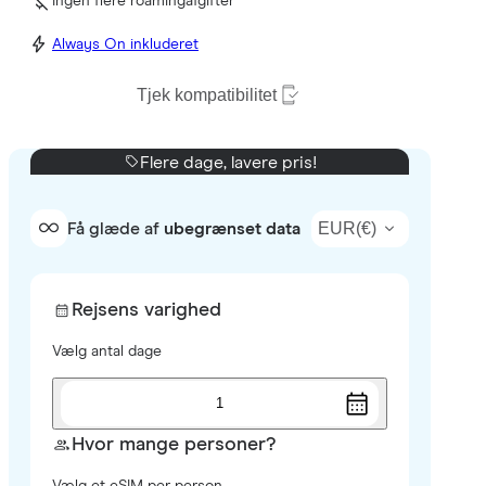
Ingen flere roamingafgifter
Always On inkluderet
Tjek kompatibilitet
Flere dage, lavere pris!
EUR
(
€
)
Få glæde af
ubegrænset data
Rejsens varighed
Vælg antal dage
1
Hvor mange personer?
Vælg et eSIM per person