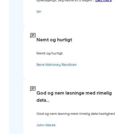
upåklageligt. Jeg købte et 3 dages ...
Læs mere
Ian
Nemt og hurtigt
Nemt og hurtigt
René Mahoney Bendixen
God og nem løsninge med rimelig
data…
God og nem løsning med rimelig data hastighed
John Marek