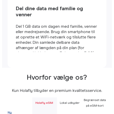
Del dine data med familie og
venner
Del 1 GB data om dagen med familie, venner
eller medrejsende. Brug din smartphone til
at oprette et WiFi-netværk og tilslutte flere
enheder. Din samlede delbare data
afhænger af længden på din plan (for
eksempel inkluderer en 7-dages plan 7 GB).
Hvorfor vælge os?
Kun Holafly tilbyder en premium kvalitetsservice.
Begrænset data
Holafly eSIM
Lokal udbyder
på eSIM-kort
Ny