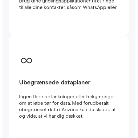
Brug dine yndlingsapplikationer til at ringe
til alle dine kontakter, såsom WhatsApp eller
iMessage, uden begrænsninger. Du kan
beholde dit sædvanlige lokale SIM-kort til at
modtage vigtige SMS’er og opkald. Dette
eSIM til Arizona bruger CARRIER-netværket,
et af de hurtigste i landet. Rejse eSIM’er er
meget nemme at konfigurere: Du vil straks
modtage en QR-kode i din e-mail. Scan den
med din mobil, og i løbet af få minutter har
du allerede
højhastigheds-internet
i Arizona.
Det er alt.
Ubegrænsede dataplaner
Ingen flere optankninger eller bekymringer
om at løbe tør for data. Med forudbetalt
ubegrænset data i Arizona kan du slappe af
og vide, at vi har dig dækket.