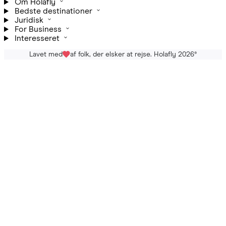
Om Holafly
Bedste destinationer
Juridisk
For Business
Interesseret
Lavet med
af folk, der elsker at rejse. Holafly 2026
®