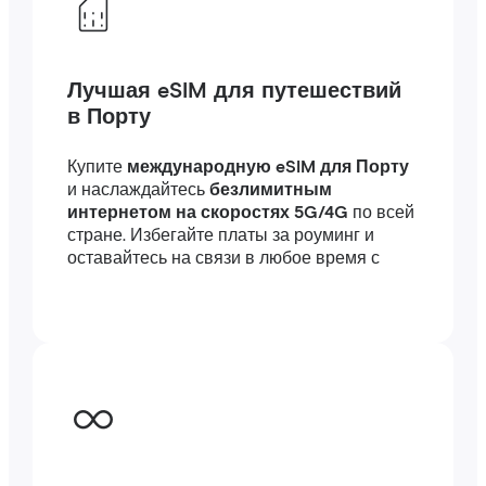
Лучшая eSIM для путешествий
в Порту
Купите
международную eSIM для Порту
и наслаждайтесь
безлимитным
интернетом на скоростях 5G/4G
по всей
стране. Избегайте платы за роуминг и
оставайтесь на связи в любое время с
высокоскоростным интернетом
за
границей — подключение займет всего
несколько минут, где бы вы ни были, в
путешествии или по работе.