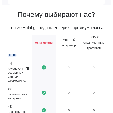
Почему выбирают нас?
Только Holafly предлагает сервис премиум-класса.
eSIM с
Местный
eSIM Holafly
ограниченным
оператор
трафиком
Новое
Always On: 1 ГБ
резервных
данных
ежемесячно.
Безлимитный
интернет
Без скрытых