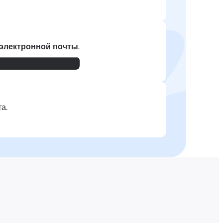
 электронной почты
.
а.