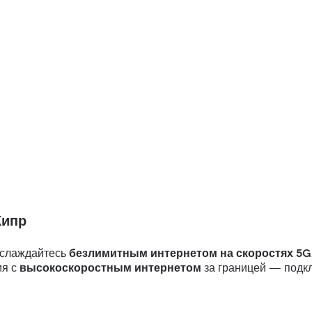
Кипр
аслаждайтесь
безлимитным интернетом на скоростях 5G
мя с
высокоскоростным интернетом
за границей — подкл