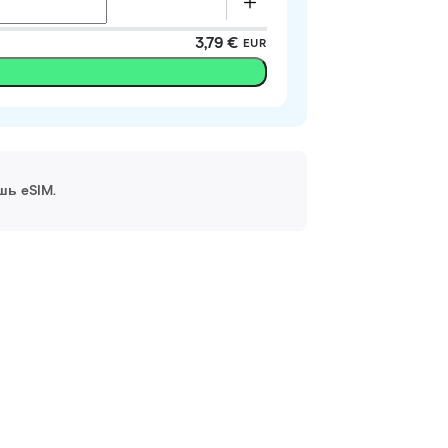
3,79 €
EUR
шь eSIM.