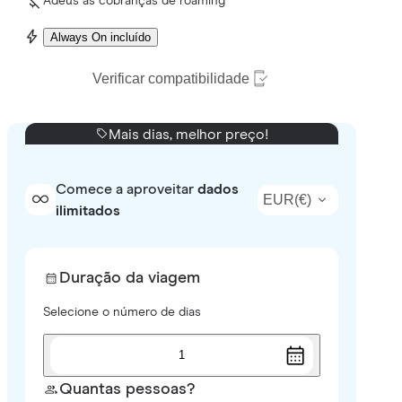
Adeus às cobranças de roaming
Always On incluído
Verificar compatibilidade
Mais dias, melhor preço!
Comece a aproveitar
dados
EUR
(
€
)
ilimitados
Duração da viagem
Selecione o número de dias
1
Quantas pessoas?