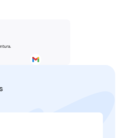
ntura.
s