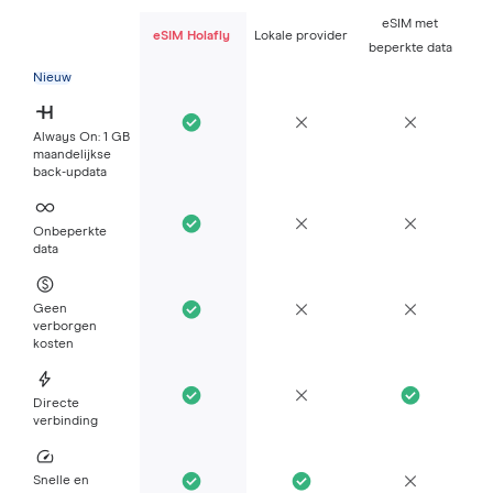
eSIM met
eSIM Holafly
Lokale provider
beperkte data
Nieuw
Always On: 1 GB
maandelijkse
back-updata
Onbeperkte
data
Geen
verborgen
kosten
Directe
verbinding
Snelle en