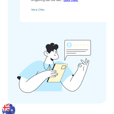
omgeving dat toe laat....
Lees meer
Vera Otto