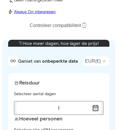
Geen roamingkosten meer
Always On inbegrepen
Controleer compatibiliteit
Hoe meer dagen, hoe lager de prijs!
EUR
(
€
)
Geniet van
onbeperkte data
Reisduur
Selecteer aantal dagen
1
Hoeveel personen
Selecteer één eSIM per persoon