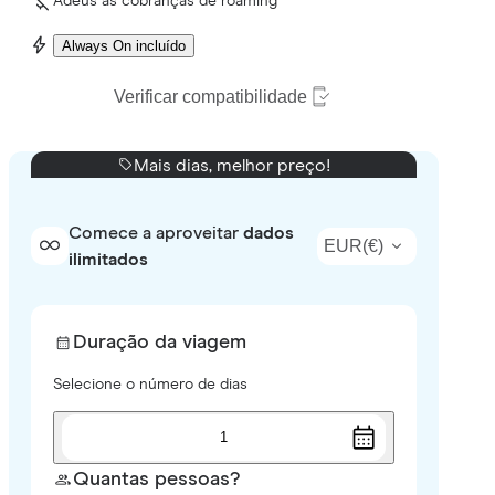
Adeus às cobranças de roaming
Always On incluído
Verificar compatibilidade
Mais dias, melhor preço!
Comece a aproveitar
dados
EUR
(
€
)
ilimitados
Duração da viagem
Selecione o número de dias
1
Quantas pessoas?