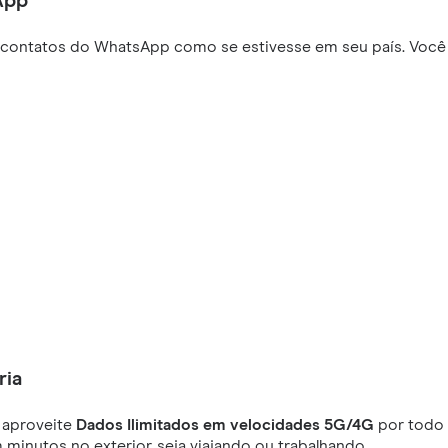
App
 contatos do WhatsApp como se estivesse em seu país. Você 
ria
 aproveite
Dados Ilimitados em velocidades 5G/4G
por todo 
minutos no exterior, seja viajando ou trabalhando.