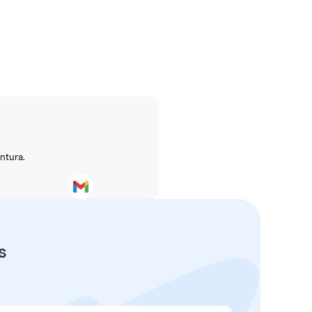
ntura.
s