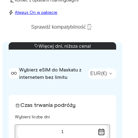
Koniec z opłatami roamingowymi
Always On w pakiecie
Sprawdź kompatybilność
Więcej dni, niższa cena!
Wybierz eSIM do Maskatu z
EUR
(
€
)
internetem bez limitu
Czas trwania podróży
Wybierz liczbę dni
1