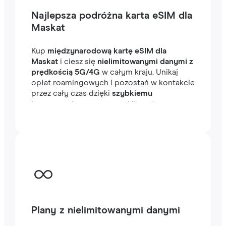
Najlepsza podróżna karta eSIM dla
Maskat
Kup
międzynarodową kartę eSIM dla
Maskat
i ciesz się
nielimitowanymi danymi z
prędkością 5G/4G
w całym kraju. Unikaj
opłat roamingowych i pozostań w kontakcie
przez cały czas dzięki
szybkiemu
internetowi
, gotowemu w kilka minut za
granicą, niezależnie od tego, czy
podróżujesz, czy pracujesz.
Plany z nielimitowanymi danymi