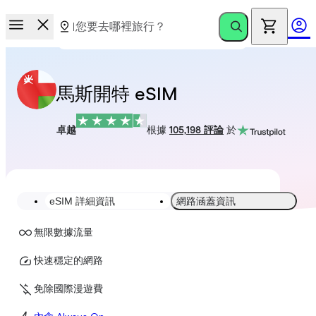
馬斯開特 eSIM
卓越
根據
105,198 評論
於
eSIM 詳細資訊
網路涵蓋資訊
無限數據流量
快速穩定的網路
免除國際漫遊費