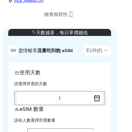
內含 Always On
檢查相容性
天數越多，每日單價越低
EUR
(
€
)
盡情暢享
流量吃到飽 eSIM
使用天數
請選擇所需的天數
1
eSIM 數量
請依人數選擇所需數量