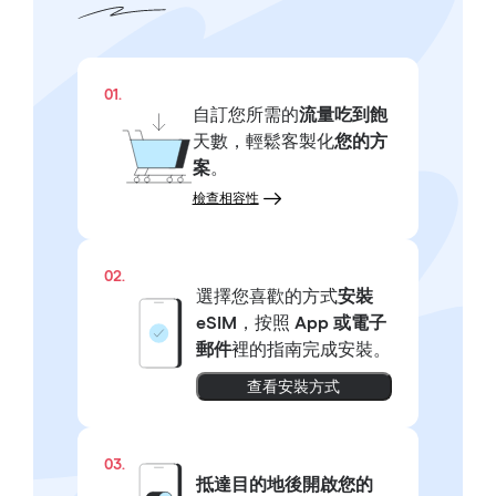
01.
自訂您所需的
流量吃到飽
天數，輕鬆客製化
您的方
案
。
檢查相容性
02.
選擇您喜歡的方式
安裝
eSIM
，按照
App 或電子
郵件
裡的指南完成安裝。
查看安裝方式
03.
抵達目的地後開啟您的