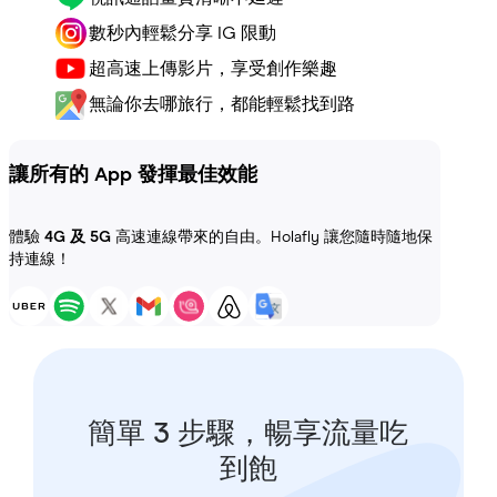
數秒內輕鬆分享 IG 限動
超高速上傳影片，享受創作樂趣
無論你去哪旅行，都能輕鬆找到路
讓所有的 App 發揮最佳效能
體驗
4G 及 5G
高速連線帶來的自由。Holafly 讓您隨時隨地保
持連線！
簡單 3 步驟，暢享流量吃
到飽