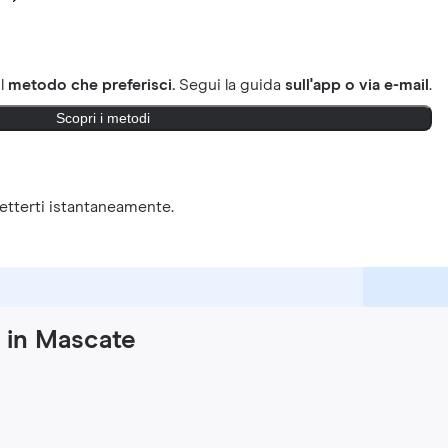
il
metodo che preferisci.
Segui la guida
sull'app o via e-mail
.
Scopri i metodi
tterti istantaneamente.
y in Mascate