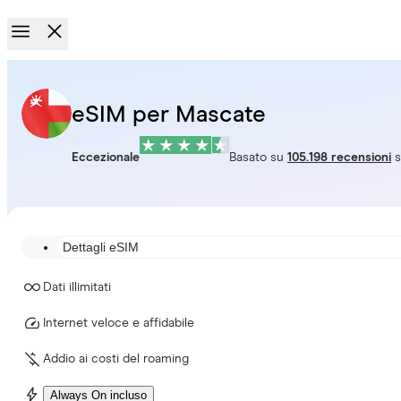
eSIM per Mascate
Eccezionale
Basato su
105.198 recensioni
s
Dettagli eSIM
Dati illimitati
Internet veloce e affidabile
Addio ai costi del roaming
Always On incluso