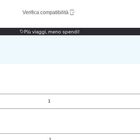
Verifica compatibilità
Più viaggi, meno spendi!
1