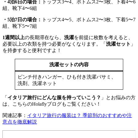
・4泊6日の場合：
トップス3〜4、ボトムス2〜3枚、下着4〜6
組、靴下4〜6組
・5泊7日の場合：
トップス4〜5、ボトムス2〜3枚、下着5〜7
組、靴下5〜7組
1週間以上
の長期滞在なら、
洗濯
を前提に枚数を考えると、
必要以上の衣類を持つ必要がなくなります。「
洗濯セット
」
を持参すると便利ですよ！
洗濯セットの内容
ピンチ付きハンガー、ひも付き洗濯バサミ、
洗剤、洗濯ネット
「
イタリア旅行にどんな服を持っていこう？
」とお悩みの方
は、こちらのHolaflyブログもご覧ください！
関連記事：
イタリア旅行の服装は？ 季節別のおすすめや注
意点を徹底解説