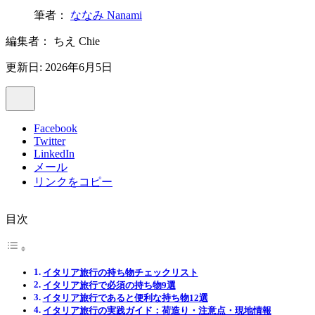
筆者：
ななみ Nanami
編集者：
ちえ Chie
更新日: 2026年6月5日
Facebook
Twitter
LinkedIn
メール
リンクをコピー
目次
イタリア旅行の持ち物チェックリスト
イタリア旅行で必須の持ち物9選
イタリア旅行であると便利な持ち物12選
イタリア旅行の実践ガイド：荷造り・注意点・現地情報