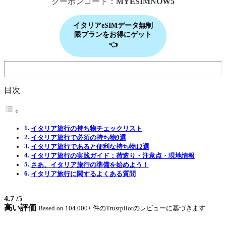
クーポンコード：
MYESIMNOW5
イタリアeSIMデータ無制
限プランをお得にゲット
👈
目次
イタリア旅行の持ち物チェックリスト
イタリア旅行で必須の持ち物9選
イタリア旅行であると便利な持ち物12選
イタリア旅行の実践ガイド：荷造り・注意点・現地情報
さあ、イタリア旅行の準備を始めよう！
イタリア旅行に関するよくある質問
4.7
/5
高い評価
Based on 104.000+ 件のTrustpilotのレビューに基づきます