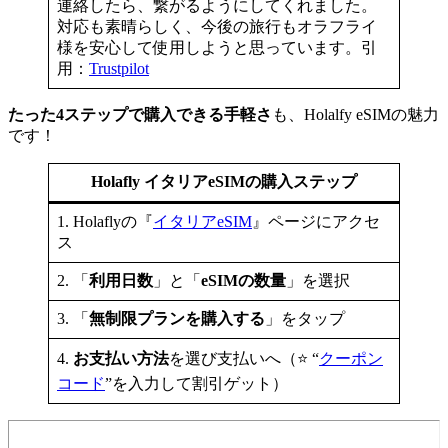
連絡したら、繋がるようにしてくれました。
対応も素晴らしく、今後の旅行もオラフライ
様を安心して使用しようと思っています。引
用：
Trustpilot
たった4ステップで購入できる手軽さ
も、Holalfy eSIMの魅力
です！
Holafly イタリアeSIMの購入ステップ
1. Holaflyの『
イタリアeSIM
』ページにアクセ
ス
2. 「
利用日数
」と「
eSIMの数量
」を選択
3. 「
無制限プランを購入する
」をタップ
4.
お支払い方法
を選び支払いへ（⭐️ “
クーポン
コード
”を入力して割引ゲット）