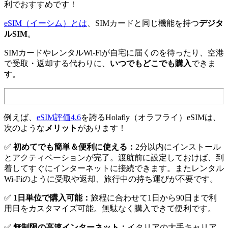
利でおすすめです！
eSIM（イーシム）とは
、SIMカードと同じ機能を持つ
デジタ
ルSIM
。
SIMカードやレンタルWi-Fiが自宅に届くのを待ったり、空港
で受取・返却する代わりに、
いつでもどこでも購入
できま
す。
例えば、
eSIM評価4.6
を誇るHolafly（オラフライ）eSIMは、
次のような
メリット
があります！
✅
初めてでも簡単＆便利に使える：
2分以内にインストール
とアクティベーションが完了。渡航前に設定しておけば、到
着してすぐにインターネットに接続できます。またレンタル
Wi-Fiのように受取や返却、旅行中の持ち運びが不要です。
✅
1日単位で購入可能：
旅程に合わせて1日から90日まで利
用日をカスタマイズ可能。無駄なく購入できて便利です。
✅
無制限の高速インターネット：
イタリアの大手キャリア