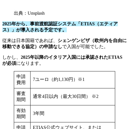
出典：Unsplash
2025年から、事前渡航認証システム「ETIAS（エティア
ス）」が導入される予定です。
従来は日本国籍であれば、
シェンゲンビザ（欧州内を自由に
移動できる協定）の申請なし
で入国が可能でした。
しかし、
2025年以降のイタリア入国には承認されたETIAS
が必須
になります。
申請
7ユーロ（約1,130円）※1
費用
審査
通常4日以内（最大30日間） ※2
期間
有効
3年間
期間
申請
ETIAS公式ウェブサイト、または