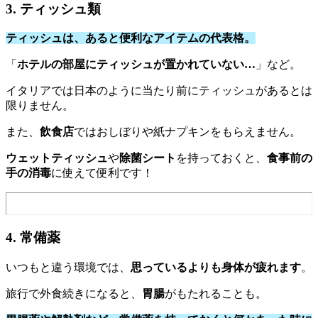
3. ティッシュ類
ティッシュは、あると便利なアイテムの代表格。
「
ホテルの部屋にティッシュが置かれていない…
」など。
イタリアでは日本のように当たり前にティッシュがあるとは
限りません。
また、
飲食店
ではおしぼりや紙ナプキンをもらえません。
ウェットティッシュ
や
除菌シート
を持っておくと、
食事前の
手の消毒
に使えて便利です！
4. 常備薬
いつもと違う環境では、
思っているよりも身体が疲れます
。
旅行で外食続きになると、
胃腸
がもたれることも。