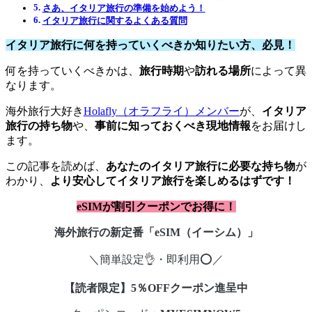
さあ、イタリア旅行の準備を始めよう！
イタリア旅行に関するよくある質問
イタリア旅行に何を持っていくべきか知りたい方、必見！
何を持っていくべきかは、
旅行時期
や
訪れる場所
によって異
なります。
海外旅行大好き
Holafly（オラフライ）メンバー
が、
イタリア
旅行の持ち物
や、
事前に知っておくべき現地情報
をお届けし
ます。
この記事を読めば、
あなたのイタリア旅行に必要な持ち物
が
わかり、
より安心してイタリア旅行を楽しめるはずです！
eSIMが割引クーポンでお得に！
海外旅行の新定番「eSIM（イーシム）」
＼簡単設定👌・即利用⭕／
【読者限定】5％OFFクーポン進呈中