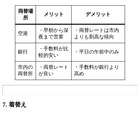
両替場
メリット
デメリット
所
・早朝から深
・両替レートは市内
空港
夜まで営業
よりも割高な傾向
・手数料が比
銀行
・平日の午前中のみ
較的安い
市内の
・両替レート
・手数料が銀行より
両替所
が良い
高め
7. 着替え