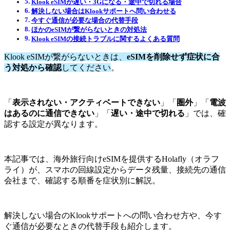
Klook eSIMが遅い・3Gになる・途中で切れる場合
解決しない場合はKlookサポートへ問い合わせる
今すぐ通信が必要な場合の代替手段
ほかのeSIMが繋がらないときの対処法
Klook eSIMの接続トラブルに関するよくある質問
Klook eSIMが繋がらないときは、
eSIMを削除せず症状に合
う対処から確認
してください
。
「
表示されない・アクティベートできない
」「
圏外
」「
電波
はあるのに通信できない
」「
遅い・途中で切れる
」では、確
認する設定が異なります。
本記事では、海外旅行向けeSIMを提供するHolafly（オラフ
ライ）が、スマホの回線設定からデータ残量、接続先の通信
会社まで、確認する順番を症状別に解説。
解決しない場合のKlookサポートへの問い合わせ方や、今す
ぐ通信が必要なときの代替手段も紹介します。