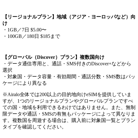
【リージョナルプラン】地域（アジア・ヨーロッパなど）向
け
・1GB／7日 $5.00〜
・100GB／180日 $185まで
【グローバル（Discover）プラン】複数国向け
・データ通信専用と、通話・SMS付きのDiscover+などから
選択
・対象国・データ容量・有効期間・通話分数・SMS数はパッ
ケージにより異なる
※Airalo全体では200以上の目的地向けeSIMを提供していま
すが、1つのリージョナルプランやグローバルプランですべ
ての国・地域を利用できるわけではありません。また、無制
限データや通話・SMSの有無もパッケージによって異なりま
す。複数国を周遊する場合は、購入前に対象国一覧とプラン
タイプを確認してください。