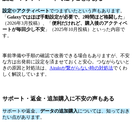
設定
や
アクティベート
でつまずいたという声もあります
。
「
Galaxyではほぼ手動設定が必要で、2時間ほど格闘した
」
（2026年3月投稿）、「
便利だけれど、購入後のアクティベ
ートが毎回少し不安
」（2025年10月投稿）といった内容で
す。
事前準備や手順の確認で改善できる場合もありますが、不安
な方は出発前に設定を済ませておくと安心。つながらないと
きの原因と対処法は、
Airaloが繋がらない時の対処法
でくわ
しく解説しています。
サポート・返金・追加購入に不安の声もある
サポートや返金、
データの追加購入
については、知っておき
たい点があります
。