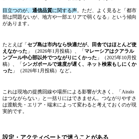
目立つのが、
通信品質
に関する声
。ただ、よく見ると「都市
部は問題ないが、地方や一部エリアで弱くなる」という傾向
があります。
たとえば「
セブ島は市内なら快適だが、田舎ではほとんど使
えなかった
」（2026年1月投稿）、「
マレーシアはクアラル
ンプール中心部以外でつながりにくかった
」（2025年10月投
稿）、「
シンガポールで速度が遅く、ネット検索もしにくか
った
」（2026年1月投稿）など。
これは現地の提携回線や場所による影響が大きく、「Airalo
はつながらない」と一括りにはできません。つながりやすさ
は渡航先・エリア・端末によって変わると考えておくのが現
実的です。
設定・アクティベートで迷うことがある