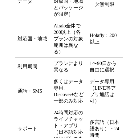
データ
対象国・地域
ータ無制限
とパッケージ
が限定）
Airalo全体で
200以上（各
Holafly：200
対応国・地域
プランの対象
以上
範囲は異な
る）
プランにより
1〜90日から
利用期間
異なる
自由に選択
多くはデータ
データ専用
専用。
（LINE等ア
通話・SMS
Discover+など
プリ通話は
一部のみ対応
可）
24時間対応の
ライブチャッ
多言語（日本
ト・アプリ
サポート
語あり）・24
（日本語対応
時間