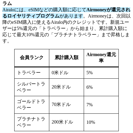
ラム
Airaloには、eSIMなどの購入額に応じて
Airmoneyが還元され
るロイヤリティプログラム
があります
。Airmoneyは、次回以
降のeSIM購入に使えるAiralo内のクレジットです。新規ユー
ザーは5%還元の「トラベラー」から始まり、累計購入額に
応じて最大10%還元の「プラチナトラベラー」まで昇格しま
す。
Airmoney還元
会員ランク
累計購入額
率
トラベラー
0米ドル
5%
シルバートラ
20米ドル
6%
ベラー
ゴールドトラ
70米ドル
7%
ベラー
プラチナトラ
200米ドル
10%
ベラー