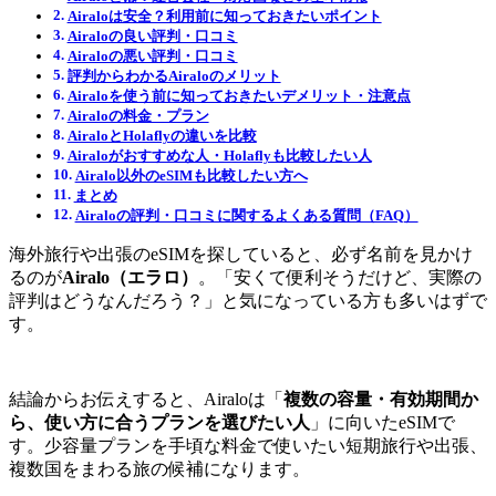
Airaloは安全？利用前に知っておきたいポイント
Airaloの良い評判・口コミ
Airaloの悪い評判・口コミ
評判からわかるAiraloのメリット
Airaloを使う前に知っておきたいデメリット・注意点
Airaloの料金・プラン
AiraloとHolaflyの違いを比較
Airaloがおすすめな人・Holaflyも比較したい人
Airalo以外のeSIMも比較したい方へ
まとめ
Airaloの評判・口コミに関するよくある質問（FAQ）
海外旅行や出張のeSIMを探していると、必ず名前を見かけ
るのが
Airalo（エラロ）
。「安くて便利そうだけど、実際の
評判はどうなんだろう？」と気になっている方も多いはずで
す。
結論からお伝えすると、Airaloは「
複数の容量・有効期間か
ら、使い方に合うプランを選びたい人
」に向いたeSIMで
す。少容量プランを手頃な料金で使いたい短期旅行や出張、
複数国をまわる旅の候補になります。