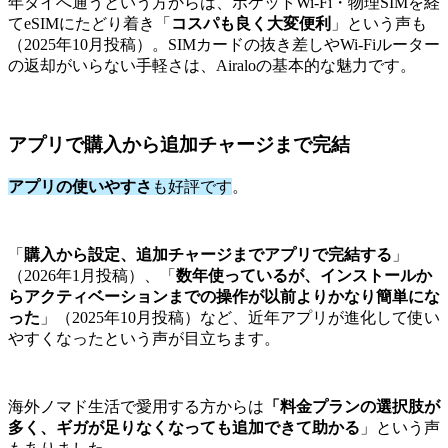
年タイへ通うという方からは、ポケットWi-Fi・物理SIMを経
てeSIMにたどり着き「
コスパも良く大変便利
」という声も
（2025年10月投稿）。SIMカードの抜き差しやWi-Fiルーター
の返却がいらない手軽さは、Airaloの基本的な魅力です。
アプリで購入から追加チャージまで完結
アプリの使いやすさ
も好評です
。
「
購入から設定、追加チャージまでアプリで完結する
」
（2026年1月投稿）、「
数年使っているが、インストールか
らアクティベーションまでの操作が以前よりかなり簡単にな
った
」（2025年10月投稿）など、近年アプリが進化して使い
やすくなったという声が目立ちます。
海外ノマド生活で愛用する方からは
「料金プランの選択肢が
多く、ギガが足りなくなっても追加できて助かる
」という声