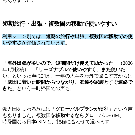
もありました。
短期旅行・出張・複数国の移動で使いやすい
利用シーン別では、
短期の旅行や出張
、
複数国の移動での使
いやすさ
が評価されています
。
「
海外出張が多いので、短期間だけ使えて助かった
」（2026
年1月投稿）、「
リーズナブルで使いやすく、また使いた
い
」といった声に加え、一年の大半を海外で過ごす方からは
「
成田に着いた瞬間からつながり、友達や家族とすぐ連絡で
きた
」という一時帰国での声も。
数カ国をまわる旅には「
グローバルプランが便利
」という声
もありました。複数国を移動するならグローバルeSIM、一
時帰国なら日本eSIMと、旅程に合わせて選べます。