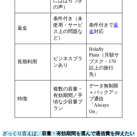
にはばらつき
の声）
条件付き（未
使用・サービ
条件付きで
返
返金
ス上の問題な
金
対応
ど）
Holafly
Plans（月額サ
ビジネスプラ
ブスク・170
長期利用
ンあり
以上の旅行
先）
データ無制限
複数の容量・
＋バックアッ
有効期間／手
特徴
プ通信
頃な少容量プ
「Always
ラン
On」
ざっくり言えば、
容量・有効期間を選んで通信費を抑えたい