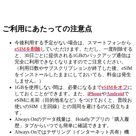
ご利用にあたっての注意点
今後利用する予定がない場合は、スマートフォンから
eSIMを削除
していただけます。ただし、一度削除する
と、30日ごとに提供される1GBのバックアップ通信は
完全に利用できなくなりますのでご注意ください。
（利用日数やサブスクリプションが終了した後、eSIM
をインストールしたままにしておいても、料金は発生
しません。）
1GBを使用しない間は、必要になるまで
eSIMをオフ
に
しておくことができます。また、
iPhone
や
Android
で
eSIMに名前（目的地名など）をつけておくと、普段お
使いのSIM（主回線）との混同を避けるのに役立ちま
す。
Always Onのデータ残量は、Holaflyアプリの「購入履
歴」タブからいつでも簡単に確認できます。
Always Onではテザリング（インターネット共有）機