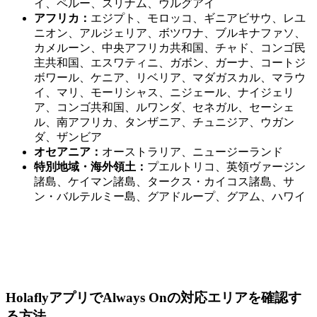
イ、ペルー、スリナム、ウルグアイ
アフリカ：
エジプト、モロッコ、ギニアビサウ、レユ
ニオン、アルジェリア、ボツワナ、ブルキナファソ、
カメルーン、中央アフリカ共和国、チャド、コンゴ民
主共和国、エスワティニ、ガボン、ガーナ、コートジ
ボワール、ケニア、リベリア、マダガスカル、マラウ
イ、マリ、モーリシャス、ニジェール、ナイジェリ
ア、コンゴ共和国、ルワンダ、セネガル、セーシェ
ル、南アフリカ、タンザニア、チュニジア、ウガン
ダ、ザンビア
オセアニア：
オーストラリア、ニュージーランド
特別地域・海外領土：
プエルトリコ、英領ヴァージン
諸島、ケイマン諸島、タークス・カイコス諸島、サ
ン・バルテルミー島、グアドループ、グアム、ハワイ
HolaflyアプリでAlways Onの対応エリアを確認す
る方法