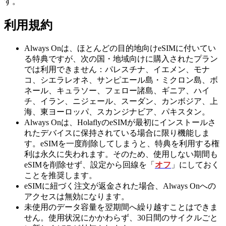
す。
利用規約
Always Onは、ほとんどの目的地向けeSIMに付いてい
る特典ですが、次の国・地域向けに購入されたプラン
では利用できません：パレスチナ、イエメン、モナ
コ、シエラレオネ、サンピエール島・ミクロン島、ボ
ネール、キュラソー、フェロー諸島、ギニア、ハイ
チ、イラン、ニジェール、スーダン、カンボジア、上
海、東ヨーロッパ、スカンジナビア、パキスタン。
Always Onは、HolaflyのeSIMが最初にインストールさ
れたデバイスに保持されている場合に限り機能しま
す。eSIMを一度削除してしまうと、特典を利用する権
利は永久に失われます。そのため、使用しない期間も
eSIMを削除せず、設定から回線を「
オフ
」にしておく
ことを推奨します。
eSIMに紐づく注文が返金された場合、Always Onへの
アクセスは無効になります。
未使用のデータ容量を翌期間へ繰り越すことはできま
せん。使用状況にかかわらず、30日間のサイクルごと