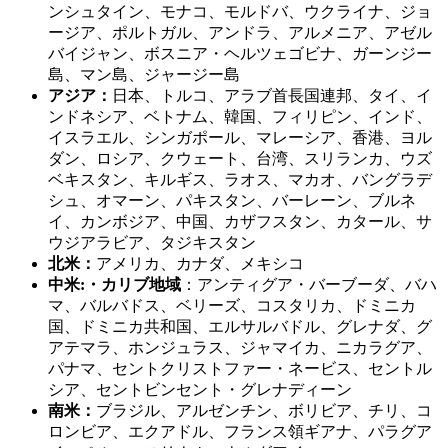
ンシュタイン、モナコ、モルドバ、ウクライナ、ジョ
ージア、ポルトガル、アンドラ、アルメニア、アゼル
バイジャン、ボスニア・ヘルツェゴビナ、ガーンジー
島、マン島、ジャージー島
アジア：
日本、トルコ、アラブ首長国連邦、タイ、イ
ンドネシア、ベトナム、韓国、フィリピン、インド、
イスラエル、シンガポール、マレーシア、香港、ヨル
ダン、ロシア、クウェート、台湾、スリランカ、ウズ
ベキスタン、キルギス、ラオス、マカオ、バングラデ
シュ、オマーン、パキスタン、バーレーン、ブルネ
イ、カンボジア、中国、カザフスタン、カタール、サ
ウジアラビア、タジキスタン
北米：
アメリカ、カナダ、メキシコ
中米:・カリブ地域
：アンティグア・バーブーダ、バハ
マ、バルバドス、ベリーズ、コスタリカ、ドミニカ
国、ドミニカ共和国、エルサルバドル、グレナダ、グ
アテマラ、ホンジュラス、ジャマイカ、ニカラグア、
パナマ、セントクリストファー・ネービス、セントル
シア、セントビンセント・グレナディーン
南米：
ブラジル、アルゼンチン、ボリビア、チリ、コ
ロンビア、エクアドル、フランス領ギアナ、パラグア