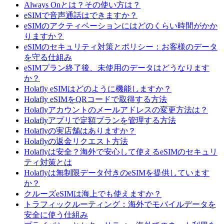
Always Onとは？その使い方は？
eSIMで音声通話はできますか？
eSIMのアクティベーションにはどのくらい時間がかか
りますか？
eSIMのセキュリティ対策とポリシー：お客様のデータ
を守る仕組み
eSIMプラン終了後、未使用のデータはどうなります
か？
Holafly eSIMはどのように機能しますか？
Holafly eSIMをQRコードで取得する方法
Holaflyアカウントのメールアドレスの変更方法は？
Holaflyアプリで定額プランを管理する方法
Holaflyの実店舗はありますか？
Holaflyの返金リクエスト方法
Holaflyは安全？海外で安心して使えるeSIMのセキュリ
ティ対策とは
Holaflyは無制限データ付きのeSIMを提供しています
か？
クルーズeSIMは海上でも使えますか？
トラフィックルーティング：海外でモバイルデータを
安全に使う仕組み