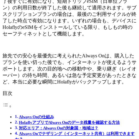
了後すぐに有効になり、短期トリップeSIM（日単位プラ
ン）の利用日数が終了した後も継続して適用されます。サブ
スクリプションプランの場合は、最後のご利用サイクルが終
了した時点で有効になります。いずれの場合も、デバイスに
HolaflyのeSIMをインストールしている限り、もしもの時の
セーフティネットとして機能します。
旅先での安心を最優先に考えられたAlways Onは、購入した
プランを使い切った後でも、インターネットが使えるようサ
ポートします。次の目的地への移動中や、乗り継ぎ（レイオ
ーバー）の待ち時間、あるいは急な予定変更があったときな
ど、本当に必要な瞬間にHolaflyがバックアップします。
目次
Always Onの仕組み
HolaflyアプリでAlways Onのデータ残量を確認する方法
対応エリア：Always Onの対象国・地域は？
Always Onでテザリング（インターネット共有）は利用できます