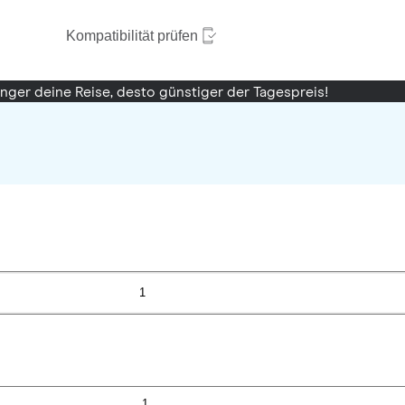
Kompatibilität prüfen
änger deine Reise, desto günstiger der Tagespreis!
1