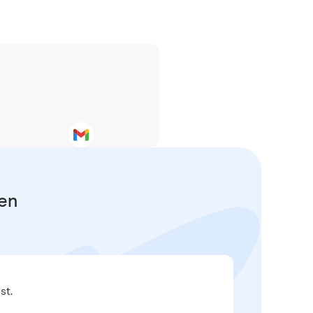
fen
st.