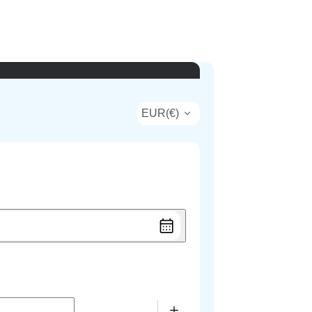
EUR
(
€
)