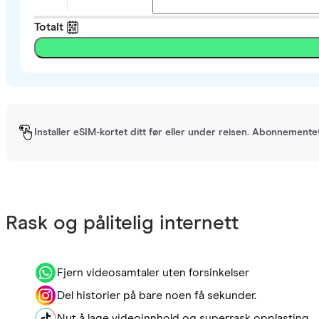
Totalt
Installer eSIM-kortet ditt før eller under reisen. Abonnement
Rask og pålitelig internett
Fjern videosamtaler uten forsinkelser
Del historier på bare noen få sekunder.
Nyt å lage videoinnhold og superrask opplasting.