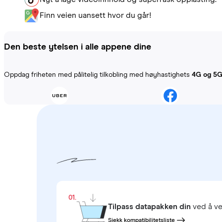
Finn veien uansett hvor du går!
Den beste ytelsen i alle appene dine
Oppdag friheten med pålitelig tilkobling med høyhastighets
4G og 5
01.
Tilpass datapakken din
ved å ve
Sjekk kompatibilitetsliste