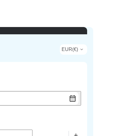
EUR
(
€
)