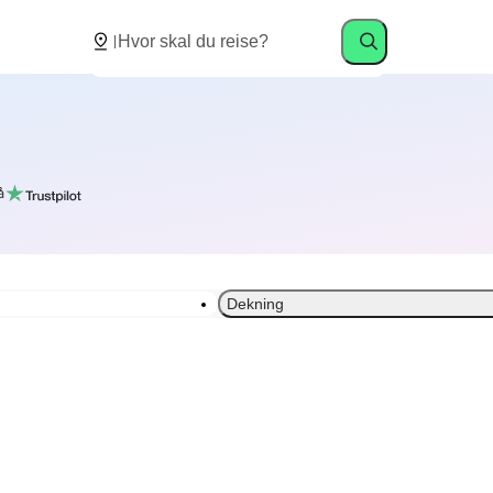
å
Dekning