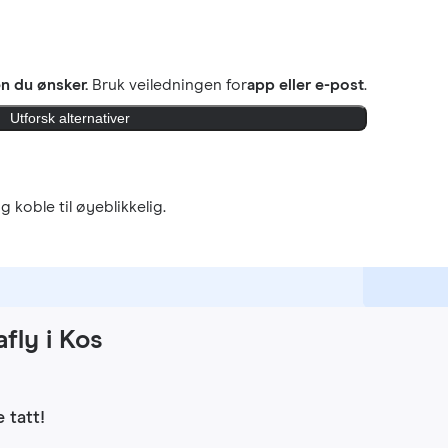
 du ønsker.
Bruk veiledningen for
app eller e-post
.
Utforsk alternativer
g koble til øyeblikkelig.
fly i Kos
 tatt!