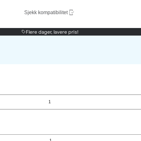
Sjekk kompatibilitet
Flere dager, lavere pris!
1