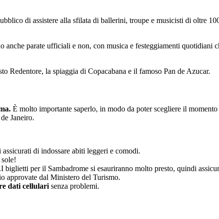
co di assistere alla sfilata di ballerini, troupe e musicisti di oltre 100 
 anche parate ufficiali e non, con musica e festeggiamenti quotidiani c
 Cristo Redentore, la spiaggia di Copacabana e il famoso Pan de Azucar.
ima.
È molto importante saperlo, in modo da poter scegliere il momento m
de Janeiro.
i assicurati di indossare abiti leggeri e comodi.
 sole!
I biglietti per il Sambadrome si esauriranno molto presto, quindi assicura
ggio approvate dal Ministero del Turismo.
e dati cellulari
senza problemi.