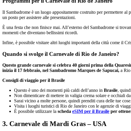
Programmi per il Carnevale di Rio de Janeiro
Il Sambadrome è un luogo appositamente costruito per permettere al pubbli
un posto per assistere alle presentazioni.
È una festa che non finisce mai. All’esterno del Sambadrome si trovano
momenti che diventano bellissimi ricordi.
Infine, è possibile visitare altri luoghi importanti della città come il
Quando si svolge il Carnevale di Rio de Janeiro?
Questo grande carnevale si celebra 40 giorni prima della Quares
inizia il 17 febbraio, nel Sambadromo Marques de Sapucai,
a Rio 
Consigli di viaggio per il Brasile
Questo è uno dei momenti più caldi dell’anno in
Brasile
, quind
Non dimenticare di mettere in valigia crema solare e occhiali da
Sarai vicino a molte persone, quindi prenditi cura delle tue cose.
Visita i luoghi turistici di Rio de Janeiro con le agenzie di via
È possibile utilizzare la
scheda
eSIM per il Brasile
per ottener
3. Carnevale di Mardi Gras – USA