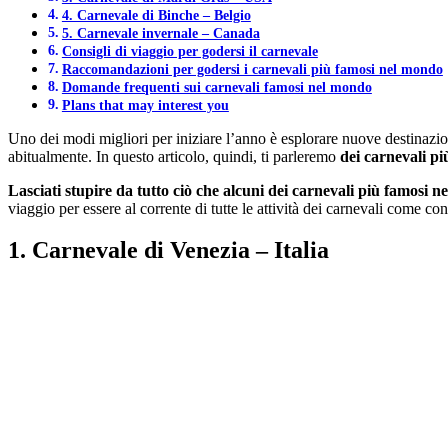
4. Carnevale di Binche – Belgio
5. Carnevale invernale – Canada
Consigli di viaggio per godersi il carnevale
Raccomandazioni per godersi i carnevali più famosi nel mondo
Domande frequenti sui carnevali famosi nel mondo
Plans that may interest you
Uno dei modi migliori per iniziare l’anno è esplorare nuove destinazi
abitualmente. In questo articolo, quindi, ti parleremo
dei carnevali p
Lasciati stupire da tutto ciò che alcuni dei carnevali più famosi n
viaggio per essere al corrente di tutte le attività dei carnevali come c
1. Carnevale di Venezia – Italia