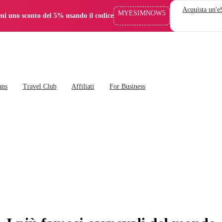
Acquista un'
MYESIMNOW5
eni uno sconto del 5% usando il codice
ans
Travel Club
Affiliati
For Business