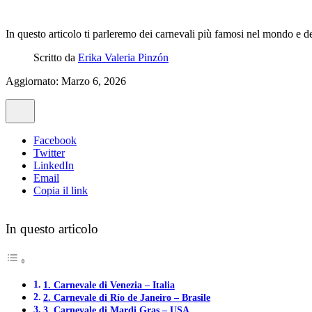
In questo articolo ti parleremo dei carnevali più famosi nel mondo e 
Scritto da
Erika Valeria Pinzón
Aggiornato: Marzo 6, 2026
Facebook
Twitter
LinkedIn
Email
Copia il link
In questo articolo
1. Carnevale di Venezia – Italia
2. Carnevale di Río de Janeiro – Brasile
3. Carnevale di Mardi Gras – USA