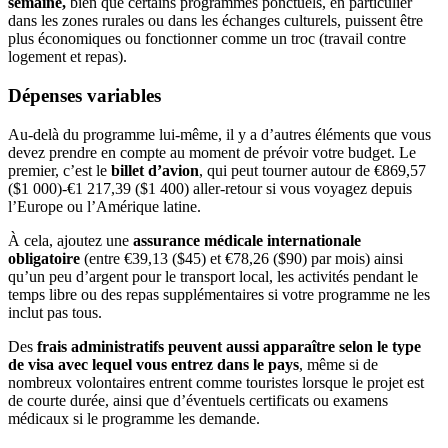
semaine,
bien que certains programmes ponctuels, en particulier
dans les zones rurales ou dans les échanges culturels, puissent être
plus économiques ou fonctionner comme un troc (travail contre
logement et repas).
Dépenses variables
Au-delà du programme lui-même, il y a d’autres éléments que vous
devez prendre en compte au moment de prévoir votre budget. Le
premier, c’est le
billet d’avion
, qui peut tourner autour de €869,57
($1 000)-€1 217,39 ($1 400) aller-retour si vous voyagez depuis
l’Europe ou l’Amérique latine.
À cela, ajoutez une
assurance médicale internationale
obligatoire
(entre €39,13 ($45) et €78,26 ($90) par mois) ainsi
qu’un peu d’argent pour le transport local, les activités pendant le
temps libre ou des repas supplémentaires si votre programme ne les
inclut pas tous.
Des
frais administratifs peuvent aussi apparaître selon le type
de visa avec lequel vous entrez dans le pays
, même si de
nombreux volontaires entrent comme touristes lorsque le projet est
de courte durée, ainsi que d’éventuels certificats ou examens
médicaux si le programme les demande.