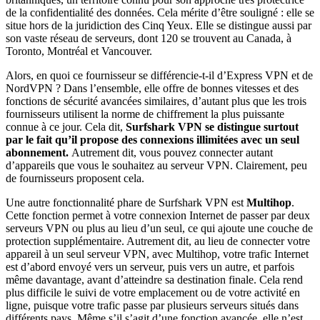
de la confidentialité des données. Cela mérite d’être souligné : elle se
situe hors de la juridiction des Cinq Yeux. Elle se distingue aussi par
son vaste réseau de serveurs, dont 120 se trouvent au Canada, à
Toronto, Montréal et Vancouver.
Alors, en quoi ce fournisseur se différencie-t-il d’Express VPN et de
NordVPN ? Dans l’ensemble, elle offre de bonnes vitesses et des
fonctions de sécurité avancées similaires, d’autant plus que les trois
fournisseurs utilisent la norme de chiffrement la plus puissante
connue à ce jour. Cela dit,
Surfshark VPN se distingue surtout
par le fait qu’il propose des connexions illimitées avec un seul
abonnement.
Autrement dit, vous pouvez connecter autant
d’appareils que vous le souhaitez au serveur VPN. Clairement, peu
de fournisseurs proposent cela.
Une autre fonctionnalité phare de Surfshark VPN est
Multihop
.
Cette fonction permet à votre connexion Internet de passer par deux
serveurs VPN ou plus au lieu d’un seul, ce qui ajoute une couche de
protection supplémentaire. Autrement dit, au lieu de connecter votre
appareil à un seul serveur VPN, avec Multihop, votre trafic Internet
est d’abord envoyé vers un serveur, puis vers un autre, et parfois
même davantage, avant d’atteindre sa destination finale. Cela rend
plus difficile le suivi de votre emplacement ou de votre activité en
ligne, puisque votre trafic passe par plusieurs serveurs situés dans
différents pays. Même s’il s’agit d’une fonction avancée, elle n’est