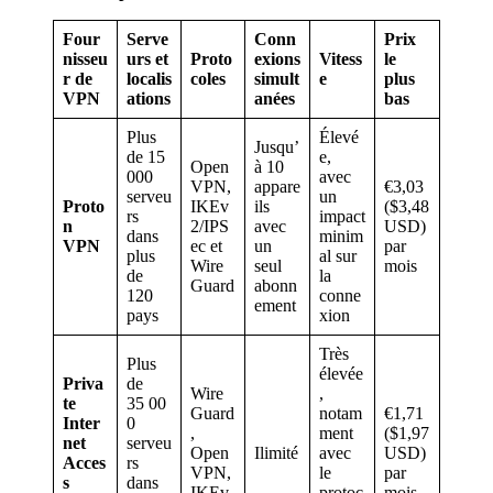
Four
Serve
Conn
Prix
nisseu
urs et
Proto
exions
Vitess
le
r de
localis
coles
simult
e
plus
VPN
ations
anées
bas
Plus
Élevé
Jusqu’
de 15
e,
Open
à 10
000
avec
VPN,
appare
€3,03
serveu
un
Proto
IKEv
ils
($3,48
rs
impact
n
2/IPS
avec
USD)
dans
minim
VPN
ec et
un
par
plus
al sur
Wire
seul
mois
de
la
Guard
abonn
120
conne
ement
pays
xion
Très
Plus
élevée
Priva
de
Wire
,
te
35 00
Guard
notam
€1,71
Inter
0
,
ment
($1,97
net
serveu
Open
Ilimité
avec
USD)
Acces
rs
VPN,
le
par
s
dans
IKEv
protoc
mois