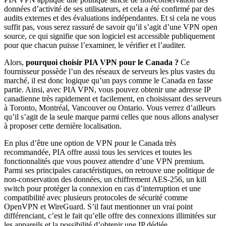
données d’activité de ses utilisateurs, et cela a été confirmé par des
audits externes et des évaluations indépendantes. Et si cela ne vous
suffit pas, vous serez rassuré de savoir qu’il s’agit d’une VPN open
source, ce qui signifie que son logiciel est accessible publiquement
pour que chacun puisse l’examiner, le vérifier et l’auditer.
Alors,
pourquoi choisir PIA VPN pour le Canada ?
Ce
fournisseur possède l’un des réseaux de serveurs les plus vastes du
marché, il est donc logique qu’un pays comme le Canada en fasse
partie. Ainsi, avec PIA VPN, vous pouvez obtenir une adresse IP
canadienne très rapidement et facilement, en choisissant des serveurs
à Toronto, Montréal, Vancouver ou Ontario. Vous verrez d’ailleurs
qu’il s’agit de la seule marque parmi celles que nous allons analyser
à proposer cette dernière localisation.
En plus d’être une option de VPN pour le Canada très
recommandée, PIA offre aussi tous les services et toutes les
fonctionnalités que vous pouvez attendre d’une VPN premium.
Parmi ses principales caractéristiques, on retrouve une politique de
non-conservation des données, un chiffrement AES-256, un kill
switch pour protéger la connexion en cas d’interruption et une
compatibilité avec plusieurs protocoles de sécurité comme
OpenVPN et WireGuard. S’il faut mentionner un vrai point
différenciant, c’est le fait qu’elle offre des connexions illimitées sur
les appareils et la possibilité d’obtenir une IP dédiée.