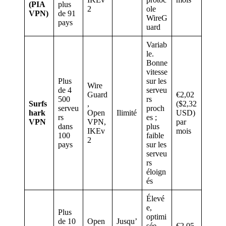
(PIA
plus
2
ole
VPN)
de 91
WireG
pays
uard
Variab
le.
Bonne
vitesse
Plus
sur les
Wire
de 4
serveu
Guard
€2,02
500
rs
Surfs
,
($2,32
serveu
proch
hark
Open
Ilimité
USD)
rs
es ;
VPN
VPN,
par
dans
plus
IKEv
mois
100
faible
2
pays
sur les
serveu
rs
éloign
és
Élevé
e,
Plus
optimi
de 10
Open
Jusqu’
sée
€2,05