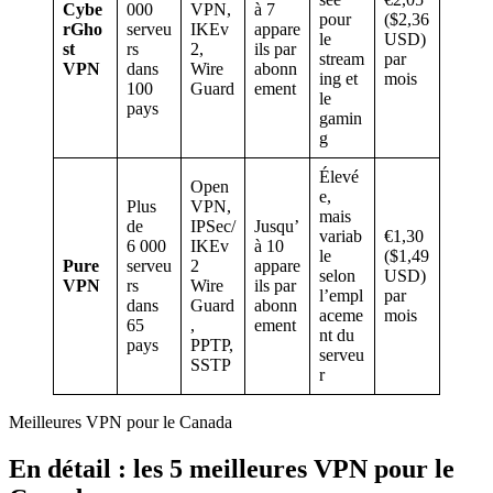
Cybe
000
VPN,
à 7
pour
($2,36
rGho
serveu
IKEv
appare
le
USD)
st
rs
2,
ils par
stream
par
VPN
dans
Wire
abonn
ing et
mois
100
Guard
ement
le
pays
gamin
g
Élevé
Open
e,
Plus
VPN,
mais
de
IPSec/
Jusqu’
variab
€1,30
6 000
IKEv
à 10
le
($1,49
Pure
serveu
2
appare
selon
USD)
VPN
rs
Wire
ils par
l’empl
par
dans
Guard
abonn
aceme
mois
65
,
ement
nt du
pays
PPTP,
serveu
SSTP
r
Meilleures VPN pour le Canada
En détail : les 5 meilleures VPN pour le