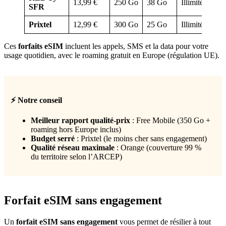
13,99 €
250 Go
38 Go
Illimités
SFR
Prixtel
12,99 €
300 Go
25 Go
Illimités
Ces
forfaits eSIM
incluent les appels, SMS et la data pour votre
usage quotidien, avec le roaming gratuit en Europe (régulation UE).
⚡ Notre conseil
Meilleur rapport qualité-prix
: Free Mobile (350 Go +
roaming hors Europe inclus)
Budget serré
: Prixtel (le moins cher sans engagement)
Qualité réseau maximale
: Orange (couverture 99 %
du territoire selon l’ARCEP)
Forfait eSIM sans engagement
Un
forfait eSIM sans engagement
vous permet de résilier à tout