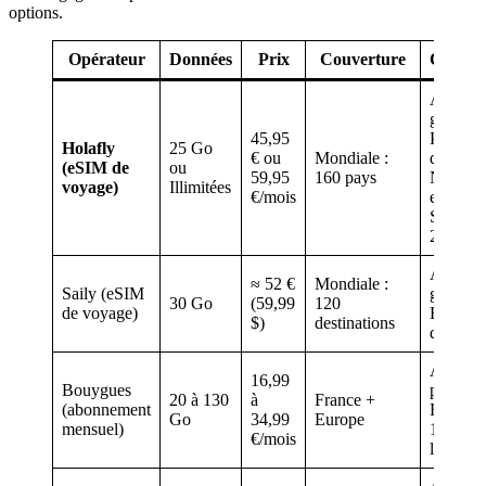
options.
Opérateur
Données
Prix
Couverture
Caracté
Activat
gratuite
45,95
Partage
Holafly
25 Go
€ ou
Mondiale :
données
(eSIM de
ou
59,95
160 pays
Numéro
voyage)
Illimitées
€/mois
europée
Support 
24/7
Activat
≈ 52 €
Mondiale :
Saily (eSIM
gratuite
30 Go
(59,99
120
de voyage)
Fonction
$)
destinations
de voya
Activat
16,99
Bouygues
payante
20 à 130
à
France +
(abonnement
Forfait l
Go
34,99
Europe
mensuel)
10 Go à
€/mois
l’étrang