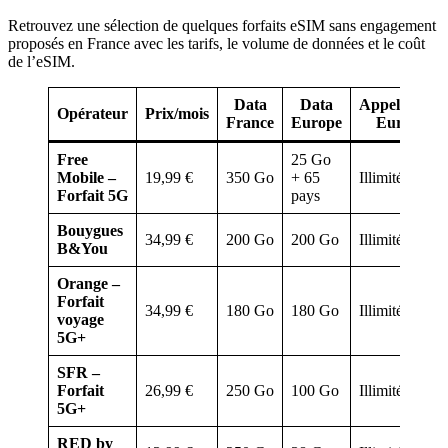
Retrouvez une sélection de quelques forfaits eSIM sans engagement
proposés en France avec les tarifs, le volume de données et le coût
de l’eSIM.
Data
Data
Appels/SMS
Opérateur
Prix/mois
France
Europe
Europe
Free
25 Go
Mobile –
19,99 €
350 Go
+ 65
Illimités
Forfait 5G
pays
Bouygues
34,99 €
200 Go
200 Go
Illimités
B&You
Orange –
Forfait
34,99 €
180 Go
180 Go
Illimités
voyage
5G+
SFR –
Forfait
26,99 €
250 Go
100 Go
Illimités
5G+
RED by