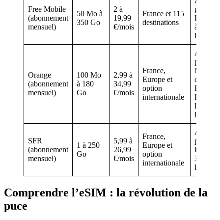
Activat
Free Mobile
2 à
payante
50 Mo à
France et 115
(abonnement
19,99
Forfait 
350 Go
destinations
mensuel)
€/mois
à 35 Go
l’étrang
Activat
payante
France,
Meilleu
Orange
100 Mo
2,99 à
Europe et
couvert
(abonnement
à 180
34,99
option
France 
mensuel)
Go
€/mois
internationale
Forfait
limité à
l’étrang
Activat
France,
SFR
5,99 à
payante
1 à 250
Europe et
(abonnement
26,99
Forfait l
Go
option
mensuel)
€/mois
35 Go à
internationale
l’étrang
Comprendre l’eSIM : la révolution de la
puce