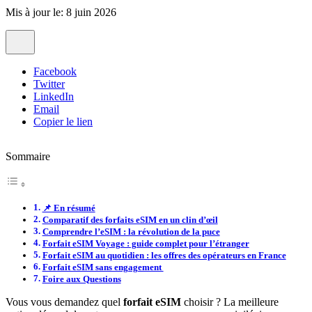
Mis à jour le: 8 juin 2026
Facebook
Twitter
LinkedIn
Email
Copier le lien
Sommaire
📌 En résumé
Comparatif des forfaits eSIM en un clin d’œil
Comprendre l’eSIM : la révolution de la puce
Forfait eSIM Voyage : guide complet pour l’étranger
Forfait eSIM au quotidien : les offres des opérateurs en France
Forfait eSIM sans engagement
Foire aux Questions
Vous vous demandez quel
forfait eSIM
choisir ? La meilleure