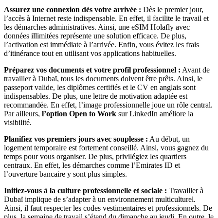
Assurez une connexion dès votre arrivée
:
Dès le premier jour,
l’accès à Internet reste indispensable. En effet, il facilite le travail et
les démarches administratives. Ainsi, une eSIM Holafly avec
données illimitées représente une solution efficace. De plus,
l’activation est immédiate à l’arrivée. Enfin, vous évitez les frais
d’itinérance tout en utilisant vos applications habituelles.
Préparez vos documents et votre profil professionnel
:
Avant de
travailler à Dubaï, tous les documents doivent être prêts. Ainsi, le
passeport valide, les diplômes certifiés et le CV en anglais sont
indispensables. De plus, une lettre de motivation adaptée est
recommandée. En effet, l’image professionnelle joue un rôle central.
Par ailleurs,
l’option
Open to Work
sur LinkedIn améliore la
visibilité.
Planifiez vos premiers jours avec souplesse
:
Au début, un
logement temporaire est fortement conseillé. Ainsi, vous gagnez du
temps pour vous organiser. De plus, privilégiez les quartiers
centraux. En effet, les démarches comme l’Emirates ID et
l’ouverture bancaire y sont plus simples.
Initiez-vous à la culture professionnelle et sociale
:
Travailler à
Dubaï implique de s’adapter à un environnement multiculturel.
Ainsi, il faut respecter les codes vestimentaires et professionnels. De
plus, la semaine de travail s’étend du dimanche au jeudi. En outre, le