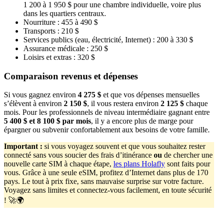
1 200 à 1 950 $ pour une chambre individuelle, voire plus
dans les quartiers centraux.
Nourriture : 455 à 490 $
Transports : 210 $
Services publics (eau, électricité, Internet) : 200 à 330 $
Assurance médicale : 250 $
Loisirs et extras : 320 $
Comparaison revenus et dépenses
Si vous gagnez environ
4
275
$
et que vos dépenses mensuelles
s’élèvent à environ
2
150
$
, il vous restera environ
2
125
$
chaque
mois. Pour les professionnels de niveau intermédiaire gagnant entre
5
400
$
et
8
100
$
par mois
, il y a encore plus de marge pour
épargner ou subvenir confortablement aux besoins de votre famille.
Important
:
si vous voyagez souvent et que vous souhaitez rester
connecté sans vous soucier des frais d’itinérance
ou
de chercher une
nouvelle carte SIM à chaque étape,
les plans Holafly
sont faits pour
vous. Grâce à une seule eSIM, profitez d’Internet dans plus de 170
pays. Le tout à prix fixe, sans mauvaise surprise sur votre facture.
Voyagez sans limites et connectez-vous facilement, en toute sécurité
! 🚀🌍