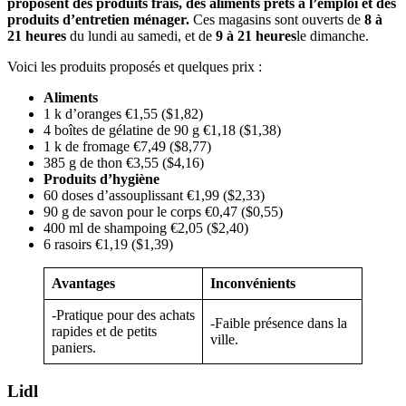
proposent des produits frais, des aliments prêts à l’emploi et des
produits d’entretien ménager.
Ces magasins sont ouverts de
8 à
21 heures
du lundi au samedi, et de
9 à 21 heures
le dimanche.
Voici les produits proposés et quelques prix :
Aliments
1 k d’oranges €1,55 ($1,82)
4 boîtes de gélatine de 90 g €1,18 ($1,38)
1 k de fromage €7,49 ($8,77)
385 g de thon €3,55 ($4,16)
Produits d’hygiène
60 doses d’assouplissant €1,99 ($2,33)
90 g de savon pour le corps €0,47 ($0,55)
400 ml de shampoing €2,05 ($2,40)
6 rasoirs €1,19 ($1,39)
Avantages
Inconvénients
-Pratique pour des achats
-Faible présence dans la
rapides et de petits
ville.
paniers.
Lidl