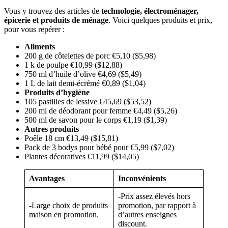
Vous y trouvez des articles de
technologie, électroménager,
épicerie et produits de ménage
. Voici quelques produits et prix,
pour vous repérer :
Aliments
200 g de côtelettes de porc €5,10 ($5,98)
1 k de poulpe €10,99 ($12,88)
750 ml d’huile d’olive €4,69 ($5,49)
1 L de lait demi-écrémé €0,89 ($1,04)
Produits d’hygiène
105 pastilles de lessive €45,69 ($53,52)
200 ml de déodorant pour femme €4,49 ($5,26)
500 ml de savon pour le corps €1,19 ($1,39)
Autres produits
Poêle 18 cm €13,49 ($15,81)
Pack de 3 bodys pour bébé pour €5,99 ($7,02)
Plantes décoratives €11,99 ($14,05)
Avantages
Inconvénients
-Prix assez élevés hors
-Large choix de produits
promotion, par rapport à
maison en promotion.
d’autres enseignes
discount.