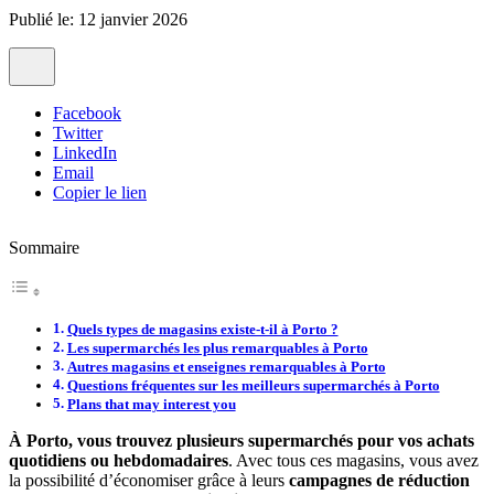
Publié le: 12 janvier 2026
Facebook
Twitter
LinkedIn
Email
Copier le lien
Sommaire
Quels types de magasins existe-t-il à Porto ?
Les supermarchés les plus remarquables à Porto
Autres magasins et enseignes remarquables à Porto
Questions fréquentes sur les meilleurs supermarchés à Porto
Plans that may interest you
À Porto, vous trouvez plusieurs supermarchés pour vos achats
quotidiens ou hebdomadaires
. Avec tous ces magasins, vous avez
la possibilité d’économiser grâce à leurs
campagnes de réduction