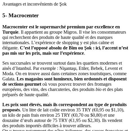
Avantages et inconvénients de Şok
5- Macrocenter
Macrocenter
est le supermarché premium par excellence en
Turquie
. Il appartient au groupe Migros. Il vise les consommateurs
qui recherchent des produits de haute qualité et des marques
internationales. L’expérience de shopping y est plus calme et
élégante.
C’est l’opposé absolu de Bim ou Şok : ici, l’accent n’est
pas mis sur les prix, mais sur l’expérience
.
Ses succursales se trouvent surtout dans les quartiers modernes et
aisés d’Istanbul. Par exemple : Nişantaşı, Etiler, Bebek, Levent et
Moda. On en trouve aussi dans certaines zones touristiques, comme
Galata.
Les magasins sont lumineux, bien ordonnés et disposent
de sections gourmet
où vous pouvez trouver des fromages
européens, des vins, des charcuteries, des produits
bio
et des plats
préparés de haute qualité.
Les prix sont élevés, mais ils correspondent au type de produits
proposés
. Un litre de lait coûte environ 35 TRY (€0,95 ou $1,10),
un kilo de pain frais environ 25 TRY (€0,70 ou $0,80) et une
douzaine d’œufs autour de 75 TRY (€1,95 ou $2,30). Ils vendent
des produits importés difficiles à trouver ailleurs.
On y trouve notamment des pâtes italiennes, des sauces françaises et