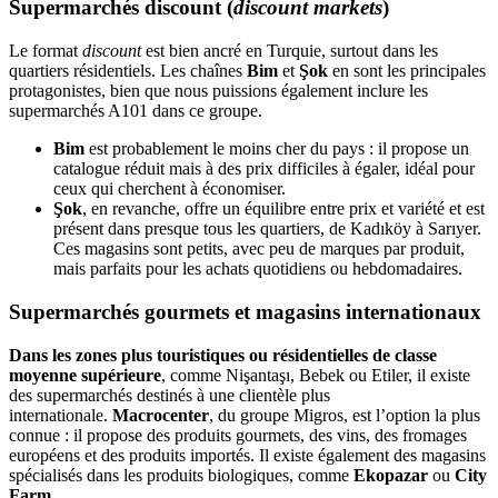
Supermarchés discount (
discount markets
)
Le format
discount
est bien ancré en Turquie, surtout dans les
quartiers résidentiels. Les chaînes
Bim
et
Şok
en sont les principales
protagonistes, bien que nous puissions également inclure les
supermarchés A101 dans ce groupe.
Bim
est probablement le moins cher du pays : il propose un
catalogue réduit mais à des prix difficiles à égaler, idéal pour
ceux qui cherchent à économiser.
Şok
, en revanche, offre un équilibre entre prix et variété et est
présent dans presque tous les quartiers, de Kadıköy à Sarıyer.
Ces magasins sont petits, avec peu de marques par produit,
mais parfaits pour les achats quotidiens ou hebdomadaires.
Supermarchés gourmets et magasins internationaux
Dans les zones plus touristiques ou résidentielles de classe
moyenne supérieure
, comme Nişantaşı, Bebek ou Etiler, il existe
des supermarchés destinés à une clientèle plus
internationale.
Macrocenter
, du groupe Migros, est l’option la plus
connue : il propose des produits gourmets, des vins, des fromages
européens et des produits importés. Il existe également des magasins
spécialisés dans les produits biologiques, comme
Ekopazar
ou
City
Farm
.