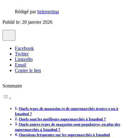
Rédigé par
belengrima
Publié le: 20 janvier 2026
Facebook
Twitter
LinkedIn
Email
Copier le lien
Sommaire
Quels types de magasins et de supermarchés trouve-t-on à
Istanbul ?
Quels sont les meilleurs supermarchés à Istanbul ?
Quels autres types de magasins sont populaires, en plus des
supermarchés à Istanbul ?
Questions fréquentes sur les supermarchés à Istanbul