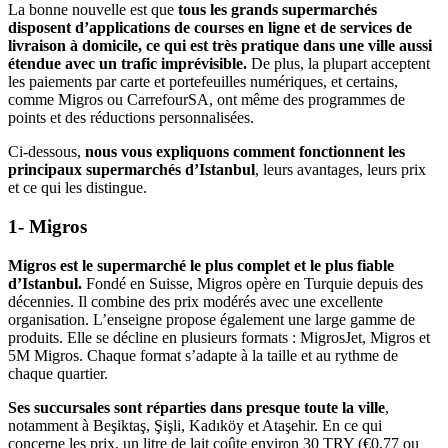
La bonne nouvelle est que
tous les grands supermarchés
disposent d’applications de courses en ligne et de services de
livraison à domicile, ce qui est très pratique dans une ville aussi
étendue avec un trafic imprévisible.
De plus, la plupart acceptent
les paiements par carte et portefeuilles numériques, et certains,
comme Migros ou CarrefourSA, ont même des programmes de
points et des réductions personnalisées.
Ci-dessous,
nous vous expliquons comment fonctionnent les
principaux supermarchés d’Istanbul
, leurs avantages, leurs prix
et ce qui les distingue.
1- Migros
Migros
est le supermarché le plus complet et le plus fiable
d’Istanbul.
Fondé en Suisse, Migros opère en Turquie depuis des
décennies. Il combine des prix modérés avec une excellente
organisation. L’enseigne propose également une large gamme de
produits. Elle se décline en plusieurs formats : MigrosJet, Migros et
5M Migros. Chaque format s’adapte à la taille et au rythme de
chaque quartier.
Ses succursales sont réparties dans presque toute la ville
,
notamment à Beşiktaş, Şişli, Kadıköy et Ataşehir. En ce qui
concerne les prix, un litre de lait coûte environ 30 TRY (€0,77 ou