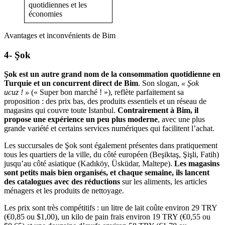
quotidiennes et les
économies
Avantages et inconvénients de Bim
4- Şok
Şok
est un autre grand nom de la consommation quotidienne en
Turquie et un concurrent direct de Bim
. Son slogan,
« Şok
ucuz ! »
(« Super bon marché ! »), reflète parfaitement sa
proposition : des prix bas, des produits essentiels et un réseau de
magasins qui couvre toute Istanbul.
Contrairement à Bim, il
propose une expérience un peu plus moderne
, avec une plus
grande variété et certains services numériques qui facilitent l’achat.
Les succursales de Şok sont également présentes dans pratiquement
tous les quartiers de la ville, du côté européen (Beşiktaş, Şişli, Fatih)
jusqu’au côté asiatique (Kadıköy, Üsküdar, Maltepe).
Les magasins
sont petits mais bien organisés, et chaque semaine, ils lancent
des catalogues avec des réductions
sur les aliments, les articles
ménagers et les produits de nettoyage.
Les prix sont très compétitifs : un litre de lait coûte environ 29 TRY
(€0,85 ou $1,00), un kilo de pain frais environ 19 TRY (€0,55 ou