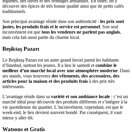
légumes, des olives et des fromages artisanaux. En outre, on y
découvre des épices de très bonne qualité ainsi que de petits cafés
traditionnels.
Son principal avantage réside dans son authenticité :
les prix sont
justes, les produits frais et le service est personnel
. Son seul
inconvénient est que
tous les vendeurs ne parlent pas anglais
,
mais cela fait aussi partie du charme local.
Beşiktaş Pazarı
Le Beşiktaş Pazarı est un autre grand favori parmi les habitants
d’Istanbul, surtout les jeunes. Il a lieu le samedi et
combine le
meilleur d’un marché local avec une atmosphère moderne
. Dans
ses stands, vous trouverez
des vêtements, des accessoires, des
articles pour la maison et des produits frais
à des prix très
intéressants.
L’avantage réside dans sa
variété et son ambiance locale
: c’est un
marché idéal pour découvrir des produits différents et s’intégrer à la
vie quotidienne du quartier. L’inconvénient, cependant, est que le
week-end, le lieu devient souvent bondé. Par conséquent, il vaut
mieux y aller tôt.
Watsons et Gratis