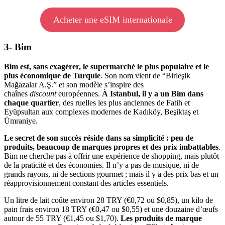
Acheter une eSIM internationale
3- Bim
Bim est, sans exagérer, le supermarché le plus populaire et le
plus économique de Turquie
. Son nom vient de “Birleşik
Mağazalar A.Ş.” et son modèle s’inspire des
chaînes
discount
européennes.
À Istanbul, il y a
un Bim dans
chaque quartier
, des ruelles les plus anciennes de Fatih et
Eyüpsultan aux complexes modernes de Kadıköy, Beşiktaş et
Ümraniye.
Le secret de son succès réside dans sa simplicité : peu de
produits, beaucoup de marques propres et des prix imbattables
.
Bim ne cherche pas à offrir une expérience de shopping, mais plutôt
de la praticité et des économies. Il n’y a pas de musique, ni de
grands rayons, ni de sections gourmet ; mais il y a des prix bas et un
réapprovisionnement constant des articles essentiels.
Un litre de lait coûte environ 28 TRY (€0,72 ou $0,85), un kilo de
pain frais environ 18 TRY (€0,47 ou $0,55) et une douzaine d’œufs
autour de 55 TRY (€1,45 ou $1,70).
Les produits de marque