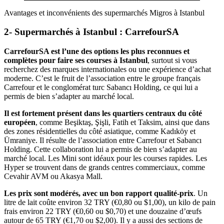
Avantages et inconvénients des supermarchés Migros à Istanbul
2- Supermarchés à Istanbul : CarrefourSA
CarrefourSA est l’une des options les plus reconnues et
complètes pour faire ses courses à Istanbul
, surtout si vous
recherchez des marques internationales ou une expérience d’achat
moderne. C’est le fruit de l’association entre le groupe français
Carrefour et le conglomérat turc Sabancı Holding, ce qui lui a
permis de bien s’adapter au marché local.
Il est fortement présent dans les quartiers centraux du côté
européen
, comme Beşiktaş, Şişli, Fatih et Taksim, ainsi que dans
des zones résidentielles du côté asiatique, comme Kadıköy et
Ümraniye. Il résulte de l’association entre Carrefour et Sabancı
Holding. Cette collaboration lui a permis de bien s’adapter au
marché local. Les Mini sont idéaux pour les courses rapides. Les
Hyper se trouvent dans de grands centres commerciaux, comme
Cevahir AVM ou Akasya Mall.
Les prix sont modérés, avec un bon rapport qualité-prix
. Un
litre de lait coûte environ 32 TRY (€0,80 ou $1,00), un kilo de pain
frais environ 22 TRY (€0,60 ou $0,70) et une douzaine d’œufs
autour de 65 TRY (€1,70 ou $2,00). Il y a aussi des sections de