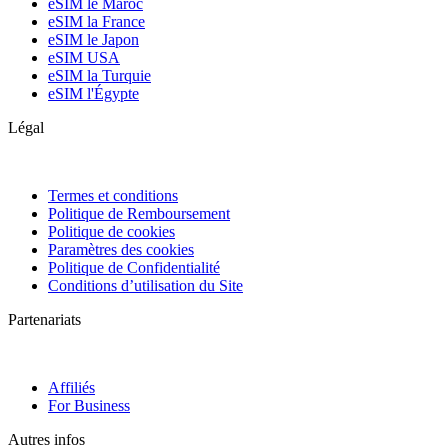
eSIM le Maroc
eSIM la France
eSIM le Japon
eSIM USA
eSIM la Turquie
eSIM l'Égypte
Légal
Termes et conditions
Politique de Remboursement
Politique de cookies
Paramètres des cookies
Politique de Confidentialité
Conditions d’utilisation du Site
Partenariats
Affiliés
For Business
Autres infos