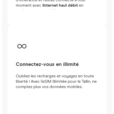
d'itinérance et restez connecté à tout
moment avec l
Internet haut débit
en
quelques minutes à létranger, que vous
voyagiez ou travailliez.
Connectez-vous en illimité
Oubliez les recharges et voyagez en toute
liberté ! Avec l’eSIM illimitée pour le Tallin, ne
comptez plus vos données mobiles.