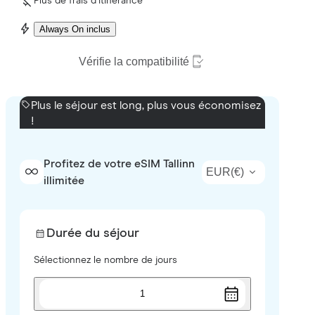
Plus de frais d’itinérance
Always On inclus
Vérifie la compatibilité
Plus le séjour est long, plus vous économisez
!
Profitez de votre eSIM Tallinn
EUR
(
€
)
illimitée
Durée du séjour
Sélectionnez le nombre de jours
1