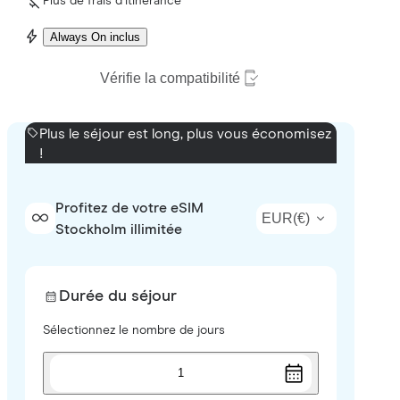
Plus de frais d’itinérance
Always On inclus
Vérifie la compatibilité
Plus le séjour est long, plus vous économisez
!
Profitez de votre eSIM
EUR
(
€
)
Stockholm illimitée
Durée du séjour
Sélectionnez le nombre de jours
1