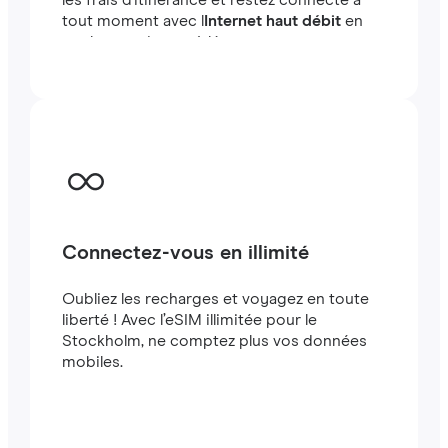
les frais d'itinérance et restez connecté à
tout moment avec l
Internet haut débit
en
quelques minutes à létranger, que vous
voyagiez ou travailliez.
Connectez-vous en illimité
Oubliez les recharges et voyagez en toute
liberté ! Avec l’eSIM illimitée pour le
Stockholm, ne comptez plus vos données
mobiles.