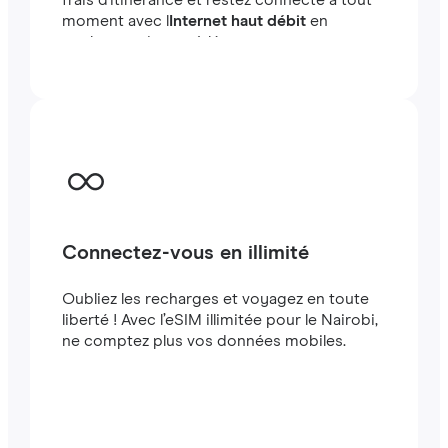
frais d'itinérance et restez connecté à tout
moment avec l
Internet haut débit
en
quelques minutes à létranger, que vous
voyagiez ou travailliez.
Connectez-vous en illimité
Oubliez les recharges et voyagez en toute
liberté ! Avec l’eSIM illimitée pour le Nairobi,
ne comptez plus vos données mobiles.