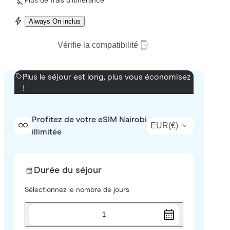
Plus de frais d’itinérance
Always On inclus
Vérifie la compatibilité
Plus le séjour est long, plus vous économisez
!
Profitez de votre eSIM Nairobi
EUR
(
€
)
illimitée
Durée du séjour
Sélectionnez le nombre de jours
1