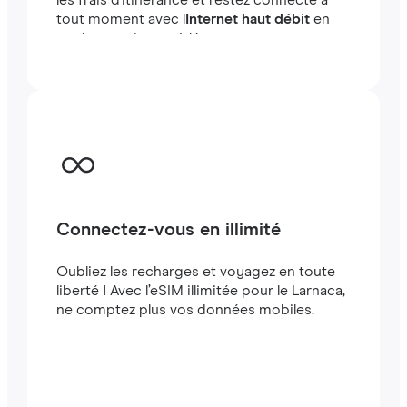
les frais d'itinérance et restez connecté à
tout moment avec l
Internet haut débit
en
quelques minutes à létranger, que vous
voyagiez ou travailliez.
Connectez-vous en illimité
Oubliez les recharges et voyagez en toute
liberté ! Avec l’eSIM illimitée pour le Larnaca,
ne comptez plus vos données mobiles.