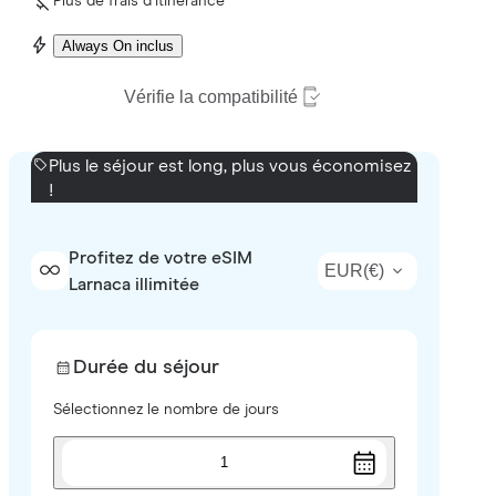
Plus de frais d’itinérance
Always On inclus
Vérifie la compatibilité
Plus le séjour est long, plus vous économisez
!
Profitez de votre eSIM
EUR
(
€
)
Larnaca illimitée
Durée du séjour
Sélectionnez le nombre de jours
1