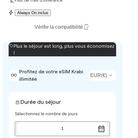
Plus de frais d’itinérance
Always On inclus
Vérifie la compatibilité
Plus le séjour est long, plus vous économisez
!
Profitez de votre eSIM Krabi
EUR
(
€
)
illimitée
Durée du séjour
Sélectionnez le nombre de jours
1