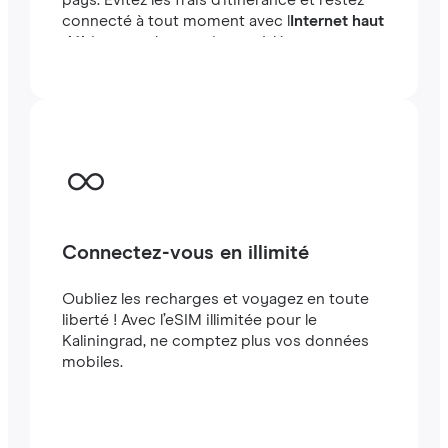
pays. Évitez les frais d'itinérance et restez
connecté à tout moment avec l
Internet haut
débit
en quelques minutes à létranger, que
vous voyagiez ou travailliez.
Connectez-vous en illimité
Oubliez les recharges et voyagez en toute
liberté ! Avec l’eSIM illimitée pour le
Kaliningrad, ne comptez plus vos données
mobiles.