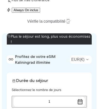
Plus de frais d’itinérance
Always On inclus
Vérifie la compatibilité
Plus le séjour est long, plus vous économisez
!
Profitez de votre eSIM
EUR
(
€
)
Kaliningrad illimitée
Durée du séjour
Sélectionnez le nombre de jours
1