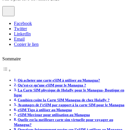
Facebook
Twitter
LinkedIn
Email
Copier le lien
Sommaire
Où acheter une carte eSIM à utiliser au Managua?
Qu’est-ce qu’une eSIM pour le Managua ?
La Carte SIM physique de Holafly pour le Managua- Boutique en
ligne
Combien coûte la Carte SIM Managua de chez Holafly ?
Avantages de l’eSIM par rapport à la carte SIM pour le Managua
eSIM Tigo à utiliser au Managua
eSIM Movistar pour utilisation au Managua
Quelle est la meilleure carte sim virtuelle pour voyager au
Managua?
Questions fréquemment posées sur l’eSIM à utiliser au Managua