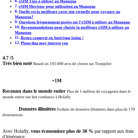
eSIM Tigo à utiliser au Managua
eSIM Movistar pour utilisation au Managua
Quelle est la meilleure carte sim virtuelle pour voyager au
Managua?
Questions fréquemment posées sur l’eSIM à utiliser au Managua
Recommandations pour choisir la meilleure eSIM à utiliser au
Managua
Restez connecté en Amérique latine !
Plans that may interest you
4.7
/5
Très bien noté
Based on 105.000 avis de clients sur Trustpilot
+1M
Reconnu dans le monde entier
Plus de 1 million de voyageurs dans le
monde entier ont fait confiance à Holafly
Données illimitées
Forfaits de données illimitées dans plus de 170
destinations
Avec Holafly,
vous économisez plus de 30 %
par rapport aux frais
d'itinérance