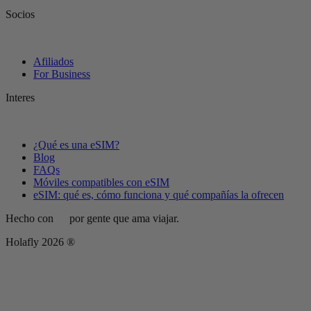
Socios
Afiliados
For Business
Interes
¿Qué es una eSIM?
Blog
FAQs
Móviles compatibles con eSIM
eSIM: qué es, cómo funciona y qué compañías la ofrecen
Hecho con
por gente que ama viajar.
Holafly 2026 ®