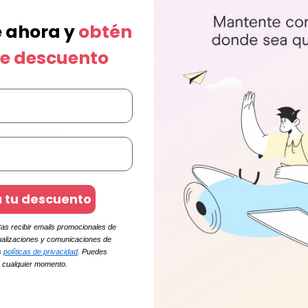
e ahora y
obtén
de descuento
 tu eSIM!
a tu descuento
ptas recibir emails promocionales de
tualizaciones y comunicaciones de
s
políticas de privacidad
. Puedes
n cualquier momento.