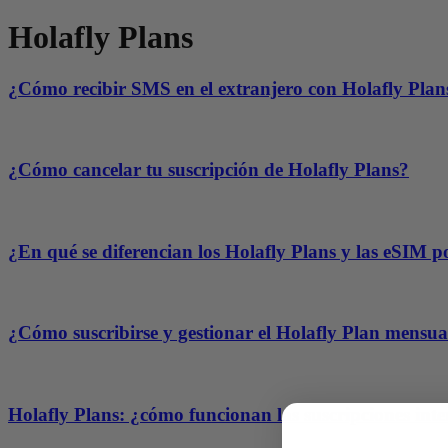
Holafly Plans
¿Cómo recibir SMS en el extranjero con Holafly Plan
¿Cómo cancelar tu suscripción de Holafly Plans?
¿En qué se diferencian los Holafly Plans y las eSIM p
¿Cómo suscribirse y gestionar el Holafly Plan mensua
Holafly Plans: ¿cómo funcionan las suscripciones inte