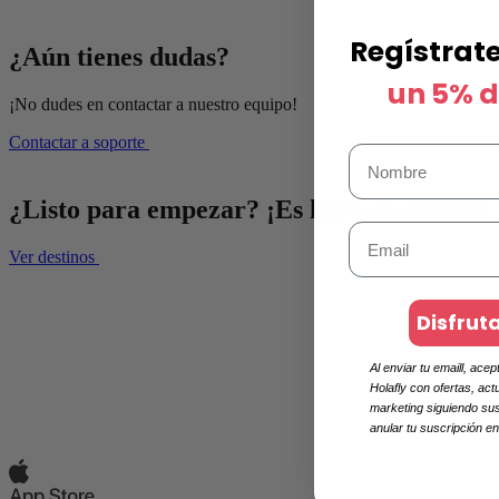
Regístrat
¿Aún tienes dudas?
un 5% 
¡No dudes en contactar a nuestro equipo!
Contactar a soporte
¿Listo para empezar? ¡Es hora de obtener
Ver destinos
Disfrut
Al enviar tu emaill, ace
Holafly con ofertas, ac
marketing siguiendo su
anular tu suscripción e