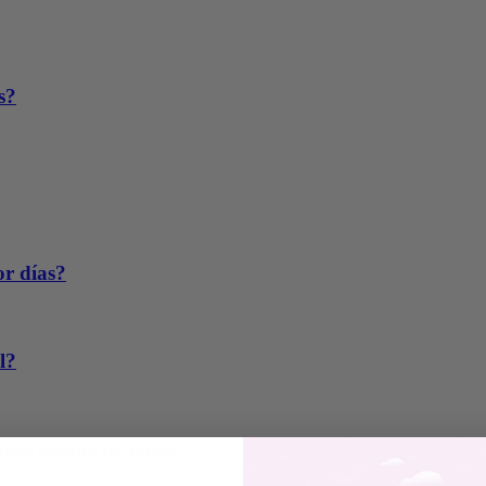
s?
or días?
l?
rnacionales de datos?