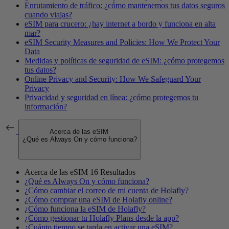
Enrutamiento de tráfico: ¿cómo mantenemos tus datos seguros
cuando viajas?
eSIM para crucero: ¿hay internet a bordo y funciona en alta
mar?
eSIM Security Measures and Policies: How We Protect Your
Data
Medidas y políticas de seguridad de eSIM: ¿cómo protegemos
tus datos?
Online Privacy and Security: How We Safeguard Your
Privacy
Privacidad y seguridad en línea: ¿cómo protegemos tu
información?
Acerca de las eSIM
¿Qué es Always On y cómo funciona?
Acerca de las eSIM
16 Resultados
¿Qué es Always On y cómo funciona?
¿Cómo cambiar el correo de mi cuenta de Holafly?
¿Cómo comprar una eSIM de Holafly online?
¿Cómo funciona la eSIM de Holafly?
¿Cómo gestionar tu Holafly Plans desde la app?
¿Cuánto tiempo se tarda en activar una eSIM?