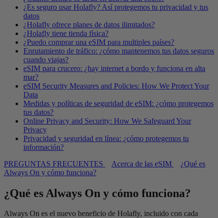
¿Es seguro usar Holafly? Así protegemos tu privacidad y tus
datos
¿Holafly ofrece planes de datos ilimitados?
¿Holafly tiene tienda física?
¿Puedo comprar una eSIM para multiples países?
Enrutamiento de tráfico: ¿cómo mantenemos tus datos seguros
cuando viajas?
eSIM para crucero: ¿hay internet a bordo y funciona en alta
mar?
eSIM Security Measures and Policies: How We Protect Your
Data
Medidas y políticas de seguridad de eSIM: ¿cómo protegemos
tus datos?
Online Privacy and Security: How We Safeguard Your
Privacy
Privacidad y seguridad en línea: ¿cómo protegemos tu
información?
PREGUNTAS FRECUENTES
Acerca de las eSIM
¿Qué es
Always On y cómo funciona?
¿Qué es Always On y cómo funciona?
Always On es el nuevo beneficio de Holafly, incluido con cada