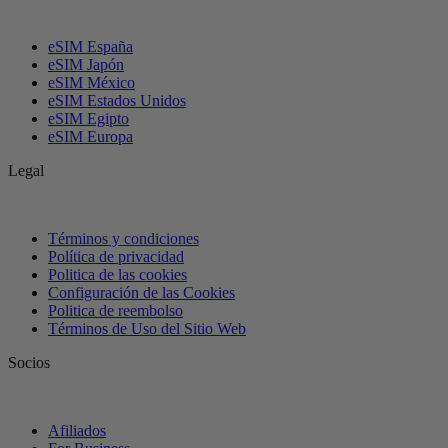
eSIM España
eSIM Japón
eSIM México
eSIM Estados Unidos
eSIM Egipto
eSIM Europa
Legal
Términos y condiciones
Política de privacidad
Politica de las cookies
Configuración de las Cookies
Politica de reembolso
Términos de Uso del Sitio Web
Socios
Afiliados