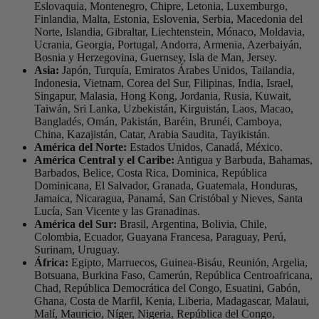
Eslovaquia, Montenegro, Chipre, Letonia, Luxemburgo,
Finlandia, Malta, Estonia, Eslovenia, Serbia, Macedonia del
Norte, Islandia, Gibraltar, Liechtenstein, Mónaco, Moldavia,
Ucrania, Georgia, Portugal, Andorra, Armenia, Azerbaiyán,
Bosnia y Herzegovina, Guernsey, Isla de Man, Jersey.
Asia:
Japón, Turquía, Emiratos Árabes Unidos, Tailandia,
Indonesia, Vietnam, Corea del Sur, Filipinas, India, Israel,
Singapur, Malasia, Hong Kong, Jordania, Rusia, Kuwait,
Taiwán, Sri Lanka, Uzbekistán, Kirguistán, Laos, Macao,
Bangladés, Omán, Pakistán, Baréin, Brunéi, Camboya,
China, Kazajistán, Catar, Arabia Saudita, Tayikistán.
América del Norte:
Estados Unidos, Canadá, México.
América Central y el Caribe:
Antigua y Barbuda, Bahamas,
Barbados, Belice, Costa Rica, Dominica, República
Dominicana, El Salvador, Granada, Guatemala, Honduras,
Jamaica, Nicaragua, Panamá, San Cristóbal y Nieves, Santa
Lucía, San Vicente y las Granadinas.
América del Sur:
Brasil, Argentina, Bolivia, Chile,
Colombia, Ecuador, Guayana Francesa, Paraguay, Perú,
Surinam, Uruguay.
África:
Egipto, Marruecos, Guinea-Bisáu, Reunión, Argelia,
Botsuana, Burkina Faso, Camerún, República Centroafricana,
Chad, República Democrática del Congo, Esuatini, Gabón,
Ghana, Costa de Marfil, Kenia, Liberia, Madagascar, Malaui,
Malí, Mauricio, Níger, Nigeria, República del Congo,