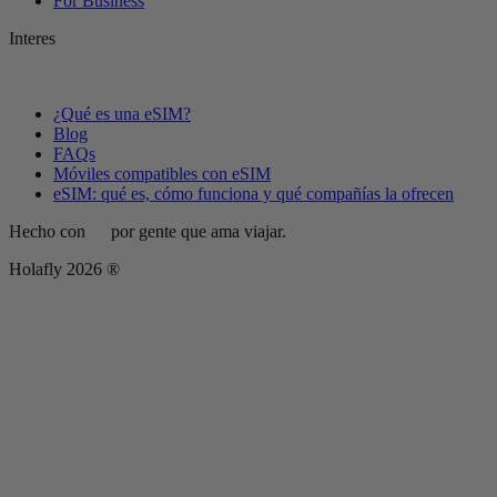
For Business
Interes
¿Qué es una eSIM?
Blog
FAQs
Móviles compatibles con eSIM
eSIM: qué es, cómo funciona y qué compañías la ofrecen
Hecho con
por gente que ama viajar.
Holafly 2026 ®