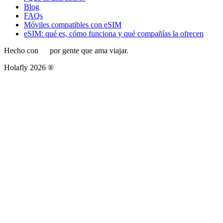
Blog
FAQs
Móviles compatibles con eSIM
eSIM: qué es, cómo funciona y qué compañías la ofrecen
Hecho con
por gente que ama viajar.
Holafly 2026 ®