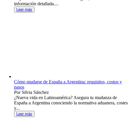
información detallada....
Leer más
Cómo mudarse de España a Argentina: requisitos, costos y
pasos
Por Silvia Sánchez
¿Nueva vida en Latinoamérica? Asegura tu mudanza de
España a Argentina conociendo la normativa aduanera, costes
y...
Leer más