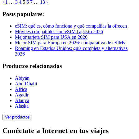
‹
1
…
3
4
5
6
7
…
13
›
Posts populares:
eSIM: qué es, cómo funciona y qué compañías la ofrecen
Móviles compatibles con eSIM | agosto 2026
Mejor tarjeta SIM para USA en 2026
Mejor SIM para Europa en 2026: comparativa de eSIMs
Roaming en Estados Unidos: guía completa y alternativas
2026
Productos relacionados
Abiyán
Abu Dhabi
África
Agadir
Alanya
Alaska
Ver productos
Conéctate a Internet en tus viajes